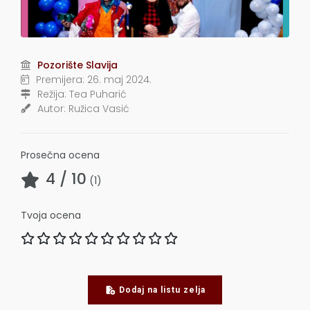
Pozorište Slavija
Premijera:
26. maj 2024.
Režija:
Tea Puharić
Autor:
Ružica Vasić
Prosečna ocena
4
/ 10
(
1
)
Tvoja ocena
Dodaj na listu zelja