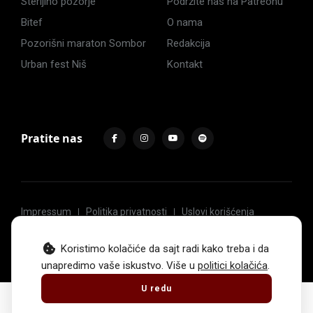
Sterijino pozorje
Podržite nas na Patreonu
Bitef
O nama
Pozorišni maraton Sombor
Redakcija
Urban fest Niš
Kontakt
Pratite nas
Impressum
Politika privatnosti
Uslovi korišćenja
© 2017 -
2026
. Sva prava zadržava Hoću u pozorište.
Koristimo kolačiće da sajt radi kako treba i da
unapredimo vaše iskustvo. Više u
politici kolačića
.
U redu