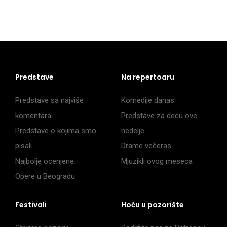
Predstave
Na repertoaru
Predstave sa najviše
Komedije danas
komentara
Predstave za decu ove
Predstave o kojima smo
nedelje
pisali
Drame večeras
Najbolje ocenjene
Mjuzikli ovog meseca
Opere u Beogradu
Festivali
Hoću u pozorište