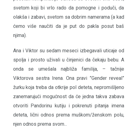
svetom koji bi vrlo rado da pomogne i poduči, da
olakša i zabavi, svetom sa dobrim namerama (a kad
ćemo više naučiti da je put do pakla posut baš
njima).
Ana i Viktor su sedam meseci izbegavali uticaje od
spolja i prosto uživali u činjenici da čekaju bebu. A
onda se umešala najbliža familija, – tačnije
Viktorova sestra Irena. Ona pravi ”Gender reveal”
žurku koja treba da otkrije pol deteta, nepromišljeno
zanemarujući mogućnost da će jedna takva zabava
otvoriti Pandorinu kutiju i pokrenuti pitanja imena
deteta, lični odnos prema muškom/ženskom polu,
njen odnos prema svom...