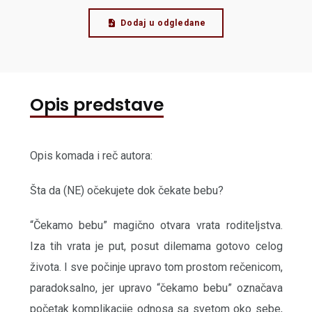
Dodaj u odgledane
Opis predstave
Opis komada i reč autora:
Šta da (NE) očekujete dok čekate bebu?
“Čekamo bebu” magično otvara vrata roditeljstva.
Iza tih vrata je put, posut dilemama gotovo celog
života. I sve počinje upravo tom prostom rečenicom,
paradoksalno, jer upravo “čekamo bebu” označava
početak komplikacije odnosa sa svetom oko sebe,