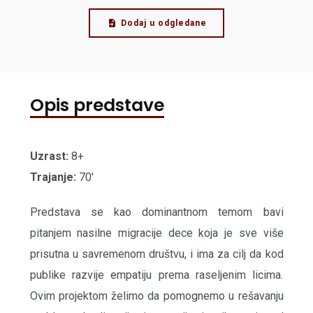
Dodaj u odgledane
Opis predstave
Uzrast:
8+
Trajanje:
70'
Predstava se kao dominantnom temom bavi
pitanjem nasilne migracije dece koja je sve više
prisutna u savremenom društvu, i ima za cilj da kod
publike razvije empatiju prema raseljenim licima.
Ovim projektom želimo da pomognemo u rešavanju