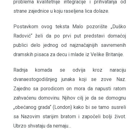
problema kvalitetnije integracije i prihvatanja od
strane zajednice u koju raseljena lica dolaze.
Postavkom ovog teksta Malo pozorište „Duško
Radović“ želi da po prvi put predstavi domaćoj
publici delo jednog od najznačajnijih savremenih
dramskih pisaca za decu i mlade iz Velike Britanije.
Radnja komada se odvija kroz naraciju
dvanaestogodišnjeg junaka koji se zove Naz.
Zajedno sa porodicom on mora da napusti ratom
zahvaćenu domovinu. Njihov cilj je da se domognu
„obećanog grada“ (London) kako bi se tamo susreli
sa Nazovim starijim bratom i započeli bolji život.
Ubrzo shvataju da nemaju...