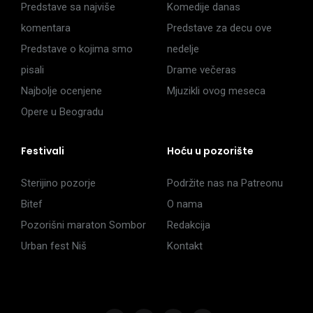
Predstave sa najviše
Komedije danas
komentara
Predstave za decu ove
Predstave o kojima smo
nedelje
pisali
Drame večeras
Najbolje ocenjene
Mjuzikli ovog meseca
Opere u Beogradu
Festivali
Hoću u pozorište
Sterijino pozorje
Podržite nas na Patreonu
Bitef
O nama
Pozorišni maraton Sombor
Redakcija
Urban fest Niš
Kontakt