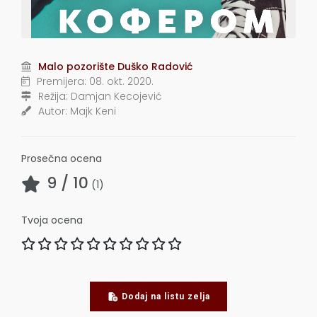
Malo pozorište Duško Radović
Premijera:
08. okt. 2020.
Režija:
Damjan Kecojević
Autor:
Majk Keni
Prosečna ocena
9
/ 10
(
1
)
Tvoja ocena
Dodaj na listu zelja