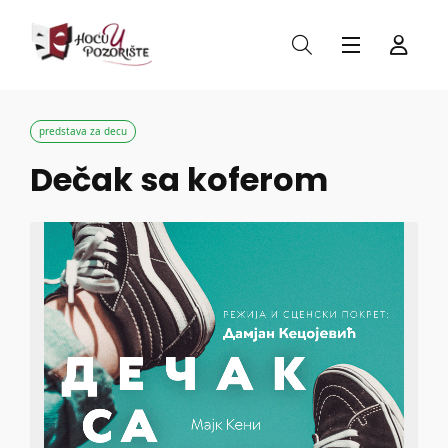
predstava za decu
Dečak sa koferom