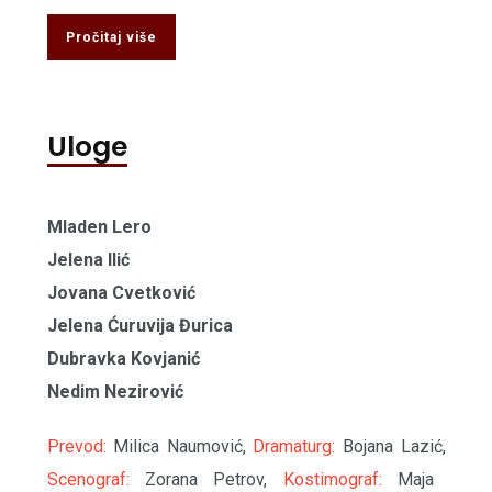
Pročitaj više
Uloge
Mladen Lero
Jelena Ilić
Jovana Cvetković
Jelena Ćuruvija Đurica
Dubravka Kovjanić
Nedim Nezirović
Prevod:
Milica Naumović,
Dramaturg:
Bojana Lazić,
Scenograf:
Zorana Petrov,
Kostimograf:
Maja