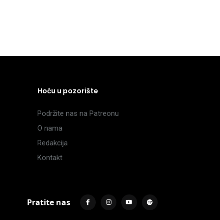
Hoću u pozorište
Podržite nas na Patreonu
O nama
Redakcija
Kontakt
Pratite nas