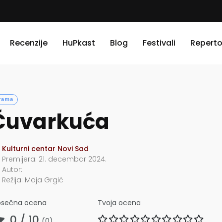
Recenzije
HuPkast
Blog
Festivali
Reperto
rama
Čuvarkuća
Kulturni centar Novi Sad
Premijera:
21. decembar 2024.
Autor:
Režija:
Maja Grgić
osečna ocena
Tvoja ocena
0
/ 10
(
0
)