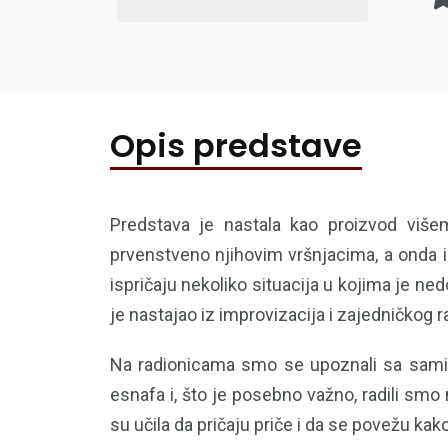
Opis predstave
Predstava je nastala kao proizvod viš
prvenstveno njihovim vršnjacima, a onda i š
ispričaju nekoliko situacija u kojima je ne
je nastajao iz improvizacija i zajedničkog r
Na radionicama smo se upoznali sa samim
esnafa i, što je posebno važno, radili smo
su učila da pričaju priče i da se povežu ka