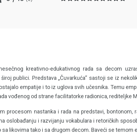
emesečnog kreativno-edukativnog rada sa decom uzr
iroj publici. Predstava „Čuvarkuća“ sastoji se iz nekoliko
dostajalo empatije i to iz uglova svih učesnika. Temu empat
ada vođenog od strane facilitatorke radionica, rediteljke M
 procesom nastanka i rada na predstavi, bontonom, ra
 na oslobađanju i razvijanju vokabulara i retoričkih spo
ko sa likovima tako i sa drugom decom. Baveći se temom emp