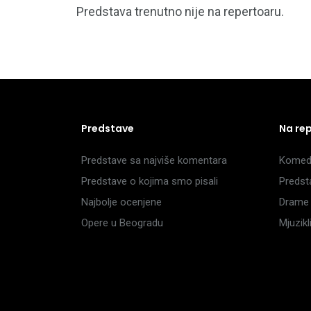
Predstava trenutno nije na repertoaru.
Predstave
Na re
Predstave sa najviše komentara
Komedi
Predstave o kojima smo pisali
Predst
Najbolje ocenjene
Drame 
Opere u Beogradu
Mjuzik