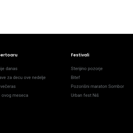
pertoaru
Festivali
je danas
Sterijino pozorje
ave za decu ove nedelje
Bitef
večeras
Pozorišni maraton Sombor
li ovog meseca
Urban fest Niš