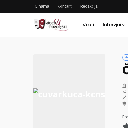
O nama
Kontakt
Redakcija
Vesti
Intervjui
d
Pr