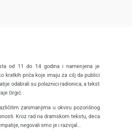
asta od 11 do 14 godina i namenjena je
 kratkih priča koje imaju za cilj da publici
ije odabrali su polaznici radionica, a tekst
aje Grgić.
zličitim zanimanjima u okviru pozorišnog
sobnosti. Kroz rad na dramskom tekstu, deca
atije, negovali smo je i razvijal...