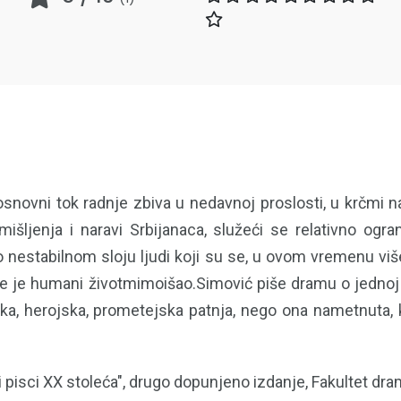
osnovni tok radnje zbiva u nedavnoj proslosti, u krčmi n
 mišljenja i naravi Srbijanaca, služeći se relativno ogr
 nestabilnom sloju ljudi koji su se, u ovom vremenu viš
oje je humani životmimoišao.Simović piše dramu o jednoj 
ka, herojska, prometejska patnja, nego ona nametnuta, k
i pisci XX stoleća", drugo dopunjeno izdanje, Fakultet d