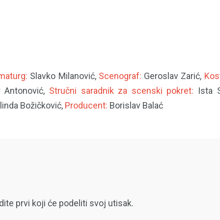
maturg:
Slavko Milanović,
Scenograf:
Geroslav Zarić,
Kos
 Antonović,
Stručni saradnik za scenski pokret:
Ista 
inda Božičković,
Producent:
Borislav Balać
 prvi koji će podeliti svoj utisak.