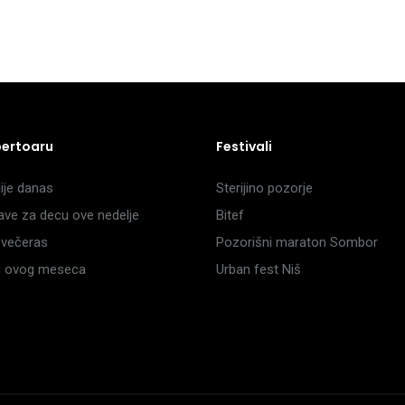
pertoaru
Festivali
je danas
Sterijino pozorje
ave za decu ove nedelje
Bitef
večeras
Pozorišni maraton Sombor
li ovog meseca
Urban fest Niš