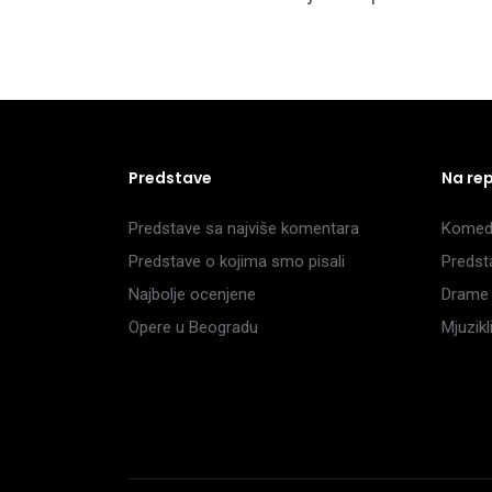
Predstave
Na re
Predstave sa najviše komentara
Komedi
Predstave o kojima smo pisali
Predst
Najbolje ocenjene
Drame 
Opere u Beogradu
Mjuzik