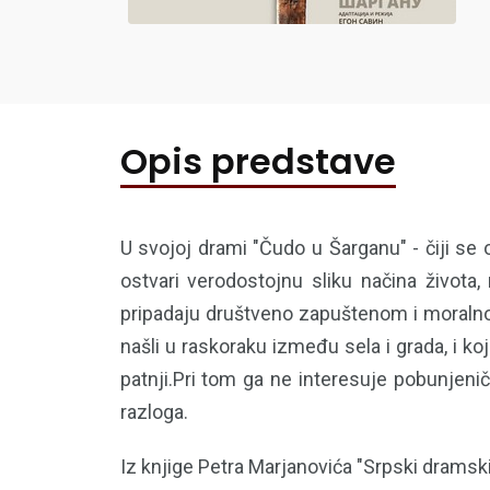
Opis predstave
U svojoj drami "Čudo u Šarganu" - čiji se 
ostvari verodostojnu sliku načina života,
pripadaju društveno zapuštenom i moralno
našli u raskoraku između sela i grada, i k
patnji.Pri tom ga ne interesuje pobunjenič
razloga.
Iz knjige Petra Marjanovića "Srpski dramsk