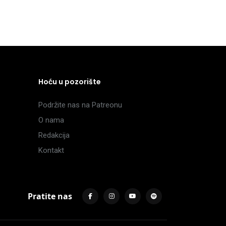
Hoću u pozorište
Podržite nas na Patreonu
O nama
Redakcija
Kontakt
Pratite nas