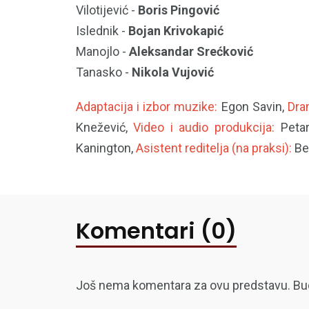
Vilotijević -
Boris Pingović
Islednik -
Bojan Krivokapić
Manojlo -
Aleksandar Srećković
Tanasko -
Nikola Vujović
Adaptacija i izbor muzike:
Egon Savin,
Dra
Knežević,
Video i audio produkcija:
Petar
Kanington,
Asistent reditelja (na praksi):
Bel
Komentari (0)
Još nema komentara za ovu predstavu. Budite