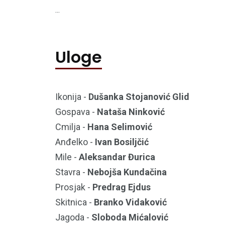
...
Uloge
Ikonija -
Dušanka Stojanović Glid
Gospava -
Nataša Ninković
Cmilja -
Hana Selimović
Anđelko -
Ivan Bosiljčić
Mile -
Aleksandar Đurica
Stavra -
Nebojša Kundačina
Prosjak -
Predrag Ejdus
Skitnica -
Branko Vidaković
Jagoda -
Sloboda Mićalović