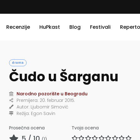
Recenzije
HuPkast
Blog
Festivali
Reperto
drama
Čudo u Šarganu
Narodno pozorište u Beogradu
Premijera:
20. februar 2015.
Autor:
Ljubomir Simović
Režija:
Egon Savin
Prosečna ocena
Tvoja ocena
5
/ 10
(
1
)