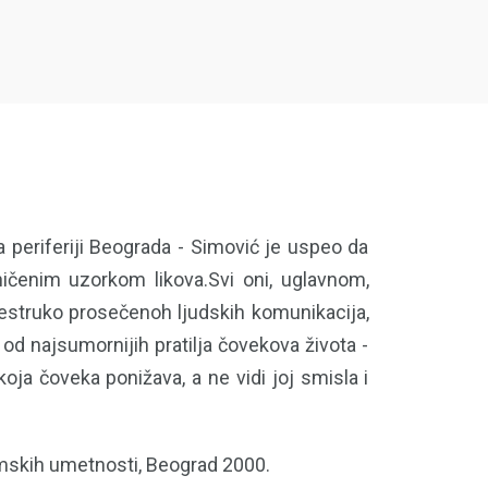
a periferiji Beograda - Simović je uspeo da
aničenim uzorkom likova.Svi oni, uglavnom,
estruko prosečenoh ljudskih komunikacija,
od najsumornijih pratilja čovekova života -
oja čoveka ponižava, a ne vidi joj smisla i
ramskih umetnosti, Beograd 2000.