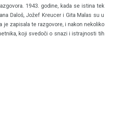
zgovora. 1943. godine, kada se istina tek
Hana Daloš, Jožef Kreucer i Gita Malas su u
a je zapisala te razgovore, i nakon nekoliko
nika, koji svedoči o snazi i istrajnosti tih