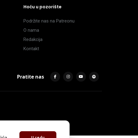
Hoću u pozorište
Podržite nas na Patreonu
O nama
Redakcija
Kontakt
Pratite nas
čića
.
U redu