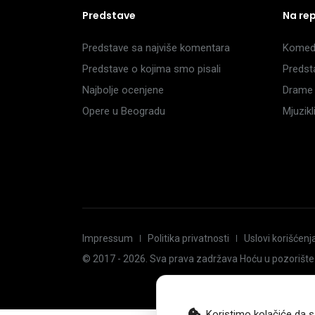
Predstave
Na re
Predstave sa najviše komentara
Komedi
Predstave o kojima smo pisali
Predst
Najbolje ocenjene
Drame 
Opere u Beogradu
Mjuzik
Impressum
Politika privatnosti
Uslovi korišćenj
© 2017 -
2026
. Sva prava zadržava Hoću u pozorište
Koristimo kolačiće da s