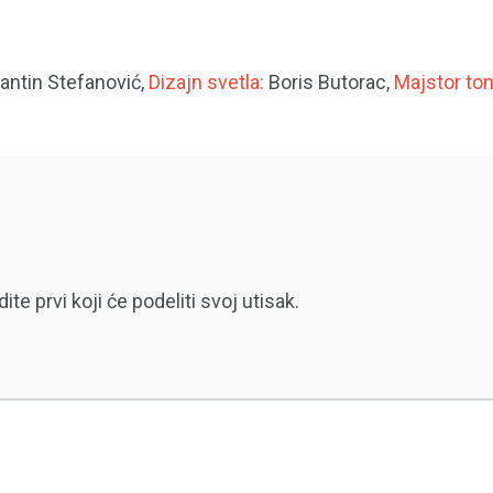
ntin Stefanović,
Dizajn svetla:
Boris Butorac,
Majstor ton
 prvi koji će podeliti svoj utisak.