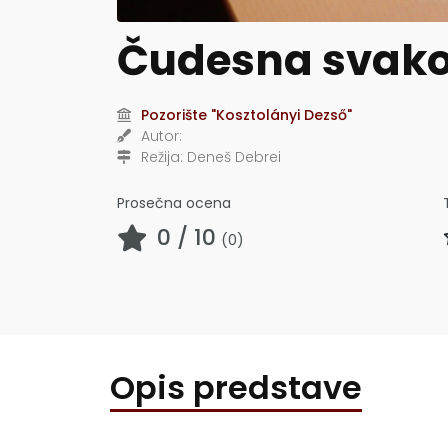
Čudesna svak
Pozorište "Kosztolányi Dezső"
Autor:
Režija:
Deneš Debrei
Prosečna ocena
0
/ 10
(
0
)
Opis predstave