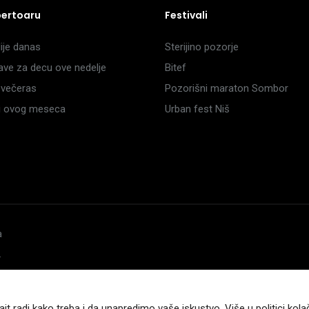
pertoaru
Festivali
je danas
Sterijino pozorje
ave za decu ove nedelje
Bitef
večeras
Pozorišni maraton Sombor
li ovog meseca
Urban fest Niš
a
.
ajt radi kako treba i da unapredimo vaše iskustvo. Više u
politici kola