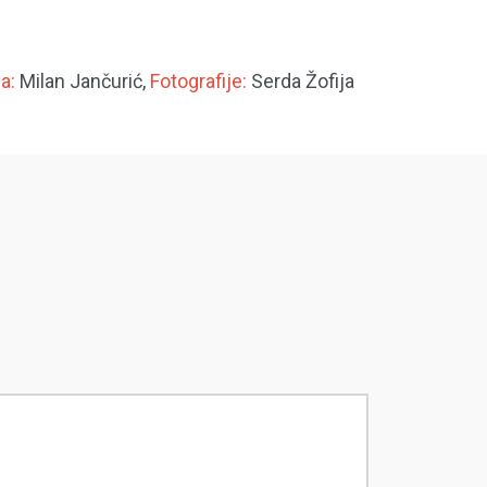
a:
Milan Jančurić,
Fotografije:
Serda Žofija