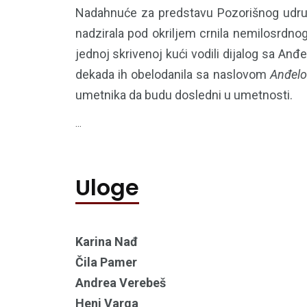
Nadahnuće za predstavu Pozorišnog udruže
nadzirala pod okriljem crnila nemilosrdnog
jednoj skrivenoj kući vodili dijalog sa Anđ
dekada ih obelodanila sa naslovom
Anđelo
umetnika da budu dosledni u umetnosti.
...
Uloge
Karina Nađ
Čila Pamer
Andrea Verebeš
Heni Varga