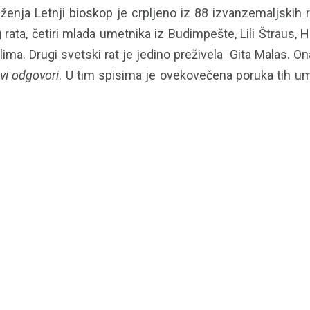
nja Letnji bioskop je crpljeno iz 88 izvanzemaljskih ra
 rata, četiri mlada umetnika iz Budimpešte, Lili Štraus, 
elima. Drugi svetski rat je jedino preživela Gita Malas. On
vi odgovori
. U tim spisima je ovekovečena poruka tih umet