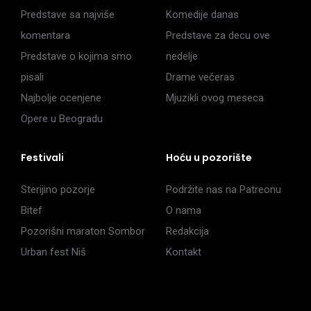
Predstave sa najviše
Komedije danas
komentara
Predstave za decu ove
Predstave o kojima smo
nedelje
pisali
Drame večeras
Najbolje ocenjene
Mjuzikli ovog meseca
Opere u Beogradu
Festivali
Hoću u pozorište
Sterijino pozorje
Podržite nas na Patreonu
Bitef
O nama
Pozorišni maraton Sombor
Redakcija
Urban fest Niš
Kontakt