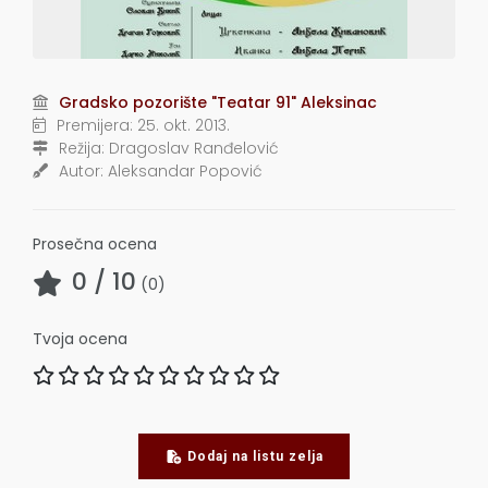
Gradsko pozorište "Teatar 91" Aleksinac
Premijera:
25. okt. 2013.
Režija:
Dragoslav Ranđelović
Autor:
Aleksandar Popović
Prosečna ocena
0
/ 10
(
0
)
Tvoja ocena
Dodaj na listu zelja