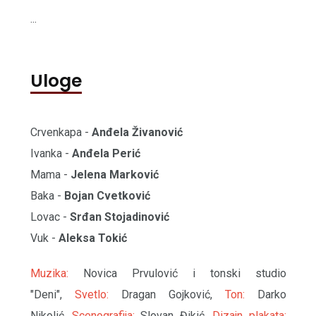
...
Uloge
Crvenkapa -
Anđela Živanović
Ivanka -
Anđela Perić
Mama -
Jelena Marković
Baka -
Bojan Cvetković
Lovac -
Srđan Stojadinović
Vuk -
Aleksa Tokić
Muzika:
Novica Prvulović i tonski studio
"Deni",
Svetlo:
Dragan Gojković,
Ton:
Darko
Nikolić,
Scenografija:
Slovan Đikić,
Dizajn plakata: