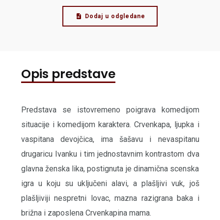
Dodaj u odgledane
Opis predstave
Predstava se istovremeno poigrava komedijom
situacije i komedijom karaktera. Crvenkapa, ljupka i
vaspitana devojčica, ima šašavu i nevaspitanu
drugaricu Ivanku i tim jednostavnim kontrastom dva
glavna ženska lika, postignuta je dinamična scenska
igra u koju su uključeni alavi, a plašljivi vuk, još
plašljiviji nespretni lovac, mazna razigrana baka i
brižna i zaposlena Crvenkapina mama.