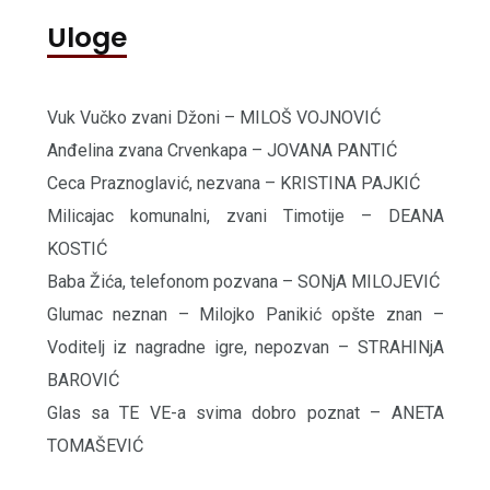
Uloge
Vuk Vučko zvani Džoni – MILOŠ VOJNOVIĆ
Anđelina zvana Crvenkapa – JOVANA PANTIĆ
Ceca Praznoglavić, nezvana – KRISTINA PAJKIĆ
Milicajac komunalni, zvani Timotije – DEANA
KOSTIĆ
Baba Žića, telefonom pozvana – SONjA MILOJEVIĆ
Glumac neznan – Milojko Panikić opšte znan –
Voditelj iz nagradne igre, nepozvan – STRAHINjA
BAROVIĆ
Glas sa TE VE-a svima dobro poznat – ANETA
TOMAŠEVIĆ