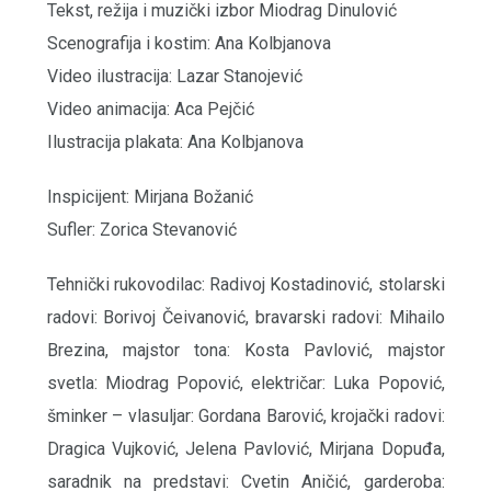
Tekst, režija i muzički izbor Miodrag Dinulović
Scenografija i kostim: Ana Kolbjanova
Video ilustracija: Lazar Stanojević
Video animacija: Aca Pejčić
Ilustracija plakata: Ana Kolbjanova
Inspicijent: Mirjana Božanić
Sufler: Zorica Stevanović
Tehnički rukovodilac: Radivoj Kostadinović, stolarski
radovi: Borivoj Čeivanović, bravarski radovi: Mihailo
Brezina, majstor tona: Kosta Pavlović, majstor
svetla: Miodrag Popović, električar: Luka Popović,
šminker – vlasuljar: Gordana Barović, krojački radovi:
Dragica Vujković, Jelena Pavlović, Mirjana Dopuđa,
saradnik na predstavi: Cvetin Aničić, garderoba: