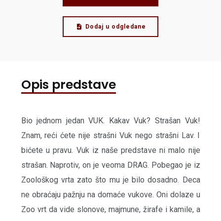
Dodaj u odgledane
Opis predstave
Bio jednom jedan VUK. Kakav Vuk? Strašan Vuk!
Znam, reći ćete nije strašni Vuk nego strašni Lav. I
bićete u pravu. Vuk iz naše predstave ni malo nije
strašan. Naprotiv, on je veoma DRAG. Pobegao je iz
Zoološkog vrta zato što mu je bilo dosadno. Deca
ne obraćaju pažnju na domaće vukove. Oni dolaze u
Zoo vrt da vide slonove, majmune, žirafe i kamile, a