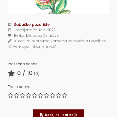
Šabačko pozorište
Premijera:
25. feb. 2022.
Režija:
Miodrag Dinulović
Autor:
Po motivima komada Radoslava Pavelkića
„Crvenkapa i zbunjeni vuk“
Prosečna ocena
0
/ 10
(
0
)
Tvoja ocena
Dodaj na listu zelja