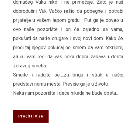
domaćeg Vuka niko i ne primećuje. Zato je naš
dobrodušni Vuk Vučko rešio da pobegne i potraži
prijatelje u vašem lepom gradu… Put ga je doveo u
ovo naše pozorište i on će zajedno sa vama,
pokušati da nađe drugare i svoj novi dom. Kako će
proći taj njegov pokušaj ne smem da vam otkrijem,
ali ću vam reći da vas čeka dobra zabava i dosta
zdravog smeha.
Smejte i radujte se….za brigu i strah u našoj
predstavi nema mesta. Previše ga je u životu.
Neka nam pozorišta i dece nikada ne bude dosta...
Pročitaj više