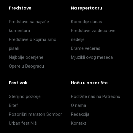
Predstave
Na repertoaru
Predstave sa najviše
Komedije danas
komentara
Predstave za decu ove
Predstave o kojima smo
nedelje
pisali
Drame večeras
Najbolje ocenjene
Mjuzikli ovog meseca
Opere u Beogradu
Festivali
Hoću u pozorište
Sterijino pozorje
Podržite nas na Patreonu
Bitef
O nama
Pozorišni maraton Sombor
Redakcija
Urban fest Niš
Kontakt