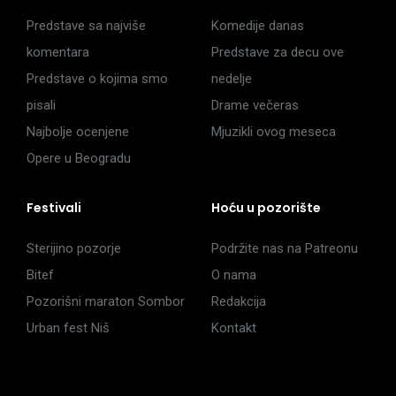
Predstave sa najviše
Komedije danas
komentara
Predstave za decu ove
Predstave o kojima smo
nedelje
pisali
Drame večeras
Najbolje ocenjene
Mjuzikli ovog meseca
Opere u Beogradu
Festivali
Hoću u pozorište
Sterijino pozorje
Podržite nas na Patreonu
Bitef
O nama
Pozorišni maraton Sombor
Redakcija
Urban fest Niš
Kontakt