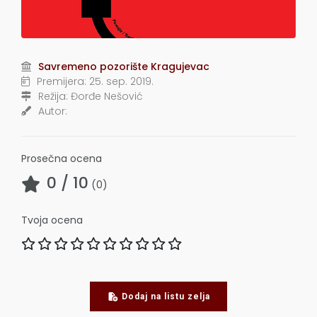
Savremeno pozorište Kragujevac
Premijera:
25. sep. 2019.
Režija:
Đorđe Nešović
Autor:
Prosečna ocena
0
/ 10
(
0
)
Tvoja ocena
Dodaj na listu zelja