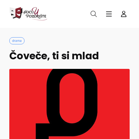
drama
Čoveče, ti si mlad