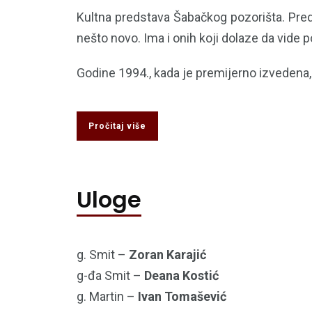
Kultna predstava Šabačkog pozorišta. Pre
nešto novo. Ima i onih koji dolaze da vide 
Godine 1994., kada je premijerno izvedena,
Pročitaj više
Uloge
g. Smit –
Zoran Karajić
g-đa Smit –
Deana Kostić
g. Martin –
Ivan Tomašević