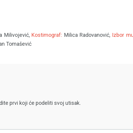
ta Milivojević,
Kostimograf:
Milica Radovanović,
Izbor muz
an Tomašević
 prvi koji će podeliti svoj utisak.