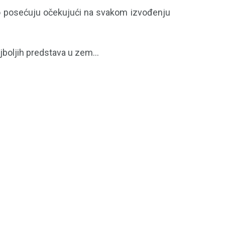
no posećuju očekujući na svakom izvođenju
boljih predstava u zem...