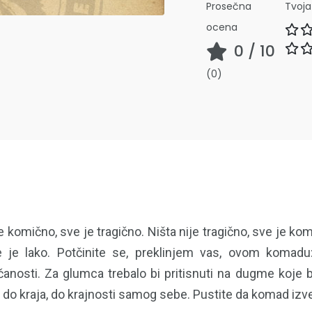
Prosečna
Tvoj
ocena
0
/ 10
(
0
)
je komično, sve je tragično. Ništa nije tragično, sve je k
ve je lako. Potčinite se, preklinjem vas, ovom komad
nčanosti. Za glumca trebalo bi pritisnuti na dugme koje
de do kraja, do krajnosti samog sebe. Pustite da komad iz