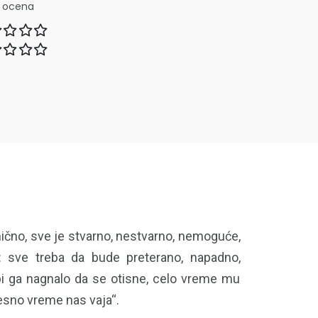
a ocena
omično, sve je stvarno, nestvarno, nemoguće,
u: sve treba da bude preterano, napadno,
 bi ga nagnalo da se otisne, celo vreme mu
vesno vreme nas vaja“.