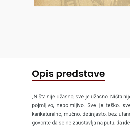
Opis predstave
„Ništa nije užasno, sve je užasno. Ništa ni
pojmljivo, nepojmljivo. Sve je teško, s
karikaturalno, mučno, detinjasto, bez uta
govorite da se ne zaustavlja na putu, da i