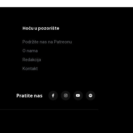
Hoću u pozorište
Podržite nas na Patreonu
O nama
Redakcija
Kontakt
Pratite nas