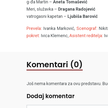
g-đa Martin –
Aneta Tomašević
Meri, služavka –
Dragana Radojević
vatrogasni kapetan –
Ljubiša Barović
Prevela:
Ivanka Marković,
Scenograf:
Niki
pokret:
Ivica Klemenc,
Asistent reditelja:
Iv
Komentari (0)
Još nema komentara za ovu predstavu. Budite
Dodaj komentar