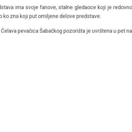
dstava ima svoje fanove, stalne gledaoce koji je redov
po ko zna koji put omiljene delove predstave.
 Ćelava pevačica Šabačkog pozorišta je uvrštena u pet naj