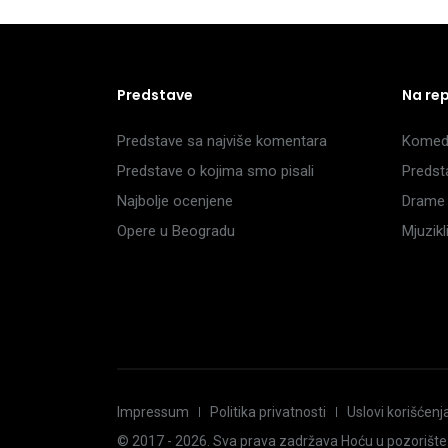
Predstave
Na re
Predstave sa najviše komentara
Komedi
Predstave o kojima smo pisali
Predst
Najbolje ocenjene
Drame 
Opere u Beogradu
Mjuzik
Impressum
Politika privatnosti
Uslovi korišćenj
© 2017 -
2026
. Sva prava zadržava Hoću u pozorište