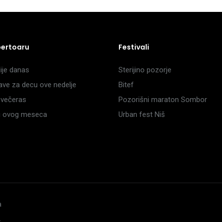
pertoaru
Festivali
je danas
Sterijino pozorje
ave za decu ove nedelje
Bitef
večeras
Pozorišni maraton Sombor
li ovog meseca
Urban fest Niš
a
.