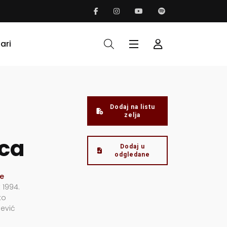
ari
Dodaj na listu
a
zelja
ca
Dodaj u
odgledane
e
 1994.
ko
jević