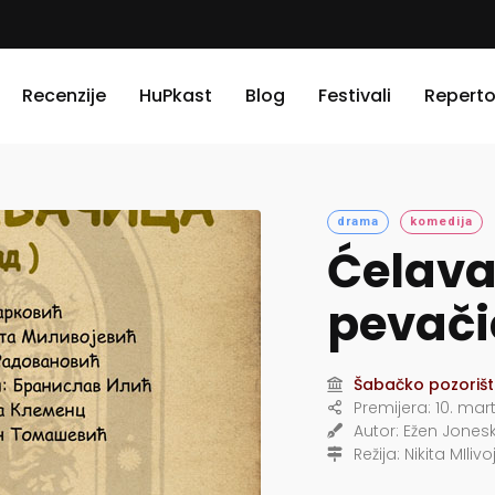
Recenzije
HuPkast
Blog
Festivali
Reperto
drama
komedija
Ćelav
pevači
Šabačko pozorišt
Premijera:
10. mart
Autor:
Ežen Jones
Režija:
Nikita MIlivo