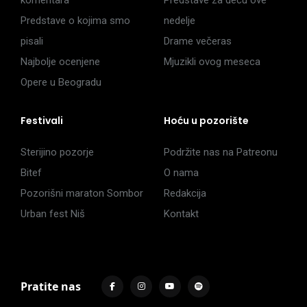
komentara
Predstave za decu ove
Predstave o kojima smo
nedelje
pisali
Drame večeras
Najbolje ocenjene
Mjuzikli ovog meseca
Opere u Beogradu
Festivali
Hoću u pozorište
Sterijino pozorje
Podržite nas na Patreonu
Bitef
O nama
Pozorišni maraton Sombor
Redakcija
Urban fest Niš
Kontakt
Pratite nas