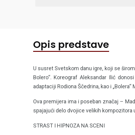
Opis predstave
U susret Svetskom danu igre, koji se širom
Bolero“. Koreograf Aleksandar Ilić dono
adaptaciji Rodiona Ščedrina, kao i „Bolera“ 
Ova premijera ima i poseban značaj – Mad
spajajući delo dvojice velikih kompozitora 
STRAST I HIPNOZA NA SCENI