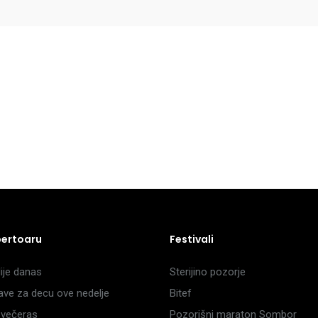
pertoaru
Festivali
je danas
Sterijino pozorje
ave za decu ove nedelje
Bitef
večeras
Pozorišni maraton Sombor