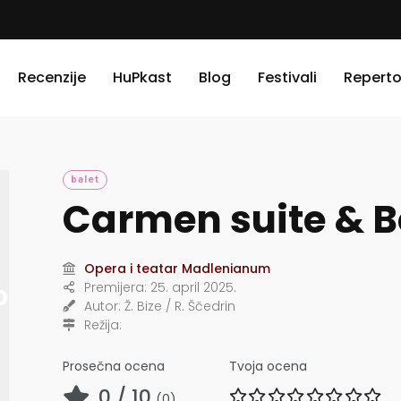
Recenzije
HuPkast
Blog
Festivali
Reperto
balet
Carmen suite & B
Opera i teatar Madlenianum
Premijera:
25. april 2025.
Autor:
Ž. Bize / R. Ščedrin
Režija:
Prosečna ocena
Tvoja ocena
0
/ 10
(
0
)