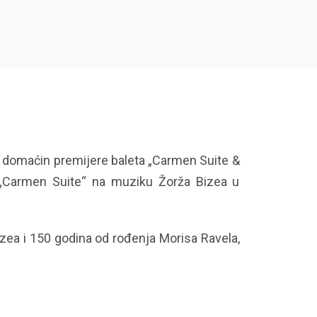
ti domaćin premijere baleta „Carmen Suite &
– „Carmen Suite“ na muziku Žorža Bizea u
ea i 150 godina od rođenja Morisa Ravela,