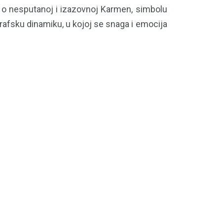
u o nesputanoj i izazovnoj Karmen, simbolu
grafsku dinamiku, u kojoj se snaga i emocija