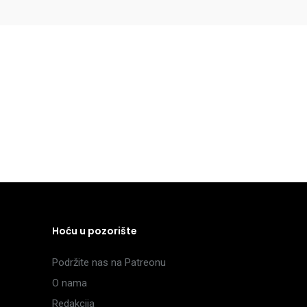
Hoću u pozorište
Podržite nas na Patreonu
O nama
Redakcija