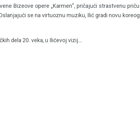
vene Bizeove opere „Karmen“, pričajući strastvenu prič
slanjajući se na virtuoznu muziku, Ilić gradi novu koreo
ih dela 20. veka, u Ilićevoj vizij...