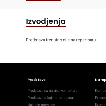
Izvodjenja
Predstava trenutno nije na repertoaru.
Predstave
Na re
Predstave sa najviše komentara
Komedi
Predstave o kojima smo pisali
Predst
Najbolje ocenjene
Drame 