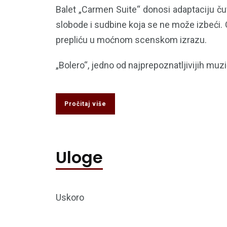
Balet „Carmen Suite“ donosi adaptaciju ču
slobode i sudbine koja se ne može izbeći. O
prepliću u moćnom scenskom izrazu.
„Bolero“, jedno od najprepoznatljivijih muzičk
Pročitaj više
Uloge
Uskoro