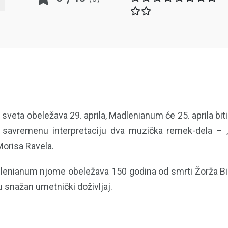
 sveta obeležava 29. aprila, Madlenianum će 25. aprila bi
si savremenu interpretaciju dva muzička remek-dela 
Morisa Ravela.
lenianum njome obeležava 150 godina od smrti Žorža Biz
u snažan umetnički doživljaj.