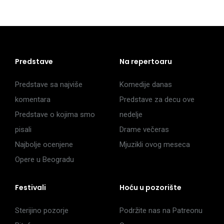
Predstave
Na repertoaru
Predstave sa najviše
Komedije danas
komentara
Predstave za decu ove
Predstave o kojima smo
nedelje
pisali
Drame večeras
Najbolje ocenjene
Mjuzikli ovog meseca
Opere u Beogradu
Festivali
Hoću u pozorište
Sterijino pozorje
Podržite nas na Patreonu