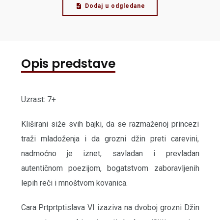
Dodaj u odgledane
Opis predstave
Uzrast: 7+
Kliširani siže svih bajki, da se razmaženoj princezi
traži mladoženja i da grozni džin preti carevini,
nadmoćno je iznet, savladan i prevladan
autentičnom poezijom, bogatstvom zaboravljenih
lepih reči i mnoštvom kovanica.
Cara Prtprtptislava VI izaziva na dvoboj grozni Džin