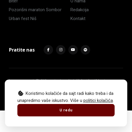
Bitef
O nama
Pozorišni maraton Sombor
Redakcija
Urban fest Niš
Kontakt
Pratite nas
Impressum
Politika privatnosti
Uslovi korišćenja
© 2017 -
2026
. Sva prava zadržava Hoću u pozorište.
Koristimo kolačiće da sajt radi kako treba i da
unapredimo vaše iskustvo. Više u
politici kolačića
.
U redu