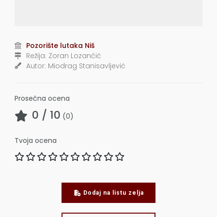
Pozorište lutaka Niš
Režija:
Zoran Lozančić
Autor:
Miodrag Stanisavljević
Prosečna ocena
0
/ 10
(
0
)
Tvoja ocena
Dodaj na listu zelja