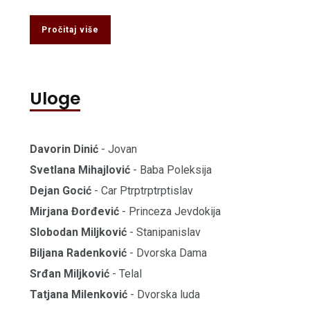
Pročitaj više
Uloge
Davorin Dinić
- Jovan
Svetlana Mihajlović
- Baba Poleksija
Dejan Gocić
- Car Ptrptrptrptislav
Mirjana Đorđević
- Princeza Jevdokija
Slobodan Miljković
- Stanipanislav
Biljana Radenković
- Dvorska Dama
Srđan Miljković
- Telal
Tatjana Milenković
- Dvorska luda