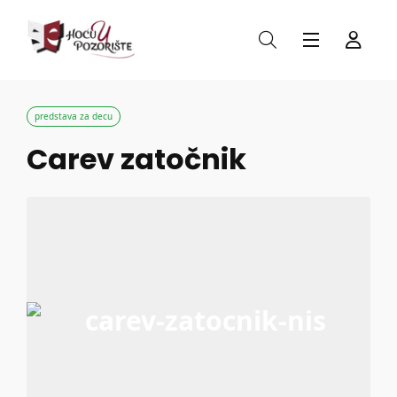
predstava za decu
Carev zatočnik