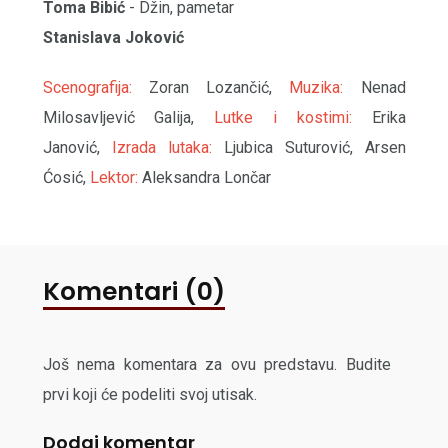
Toma Bibić
- Džin, pametar
Stanislava Joković
Scenografija:
Zoran Lozančić,
Muzika:
Nenad
Milosavljević Galija,
Lutke i kostimi:
Erika
Janović,
Izrada lutaka:
Ljubica Suturović, Arsen
Ćosić,
Lektor:
Aleksandra Lončar
Komentari (0)
Još nema komentara za ovu predstavu. Budite
prvi koji će podeliti svoj utisak.
Dodaj komentar