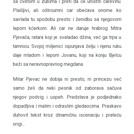
sa cvetom u zubima i preti da će uništiti carevinu.
Plašljivi, ali oštroumni car obećava onome ko
savlada tu spodobu presto i ženidbu sa njegovom
lepom kćerkom. Ali car ne daruje hrabrog Mitra
Pjevača, ratara koji je svaladao džina, već ga trpa u
tamnicu. Svojoj miljenici ispunjava želju i njenu ruku
daje mladom i lepom Jovanu, koji na konju Bjelcu
beži sa neravnopravnog megdana.
Mitar Pjevac ne dobija ni presto, ni princezu već
samo želi da neki pesnik od zaborava sačuva
njegov podvig i uspeh. Predstava je podjednako
dopadljiva i malim i odraslim gledaocima. Praskavo
duhovit tekst kroz dinamičnu iscenaciju i prateću
origi...