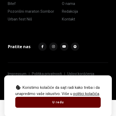
Bitef
O nama
Pozorišni maraton Sombor
Redakcija
Urban fest Niš
Kontakt
Pratite nas
Impressum
Politika privatnosti
Uslovi korišćenja
© 2017 -
2026
. Sva prava zadržava Hoću u pozorište.
Koristimo kolačiće da sajt radi kako treba i da
unapredimo vaše iskustvo. Više u
politici kolačića
.
U redu