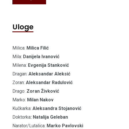
Uloge
Milica:
Milica Filić
Mila:
Danijela Ivanović
Milena:
Evgenija Stanković
Dragan:
Aleksandar Aleksić
Zoran:
Aleksandar Radulović
Drago:
Zoran Živković
Marko:
Milan Nakov
Kučkarka:
Aleksandra Stojanović
Doktorka
: Natalija Geleban
Narator/Lutalica:
Marko Pavlovski