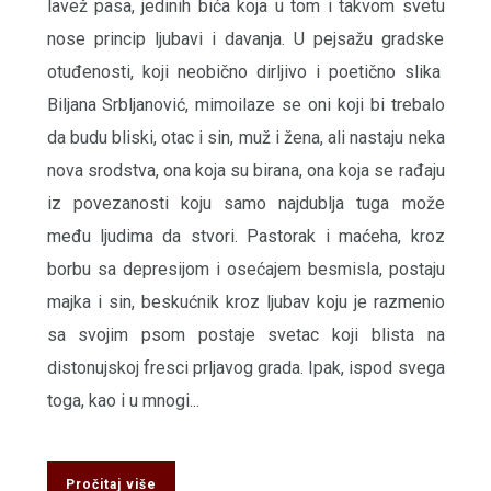
lavež pasa, jedinih bića koja u tom i takvom svetu
nose princip ljubavi i davanja. U pejsažu gradske
otuđenosti, koji neobično dirljivo i poetično slika
Biljana Srbljanović, mimoilaze se oni koji bi trebalo
da budu bliski, otac i sin, muž i žena, ali nastaju neka
nova srodstva, ona koja su birana, ona koja se rađaju
iz povezanosti koju samo najdublja tuga može
među ljudima da stvori. Pastorak i maćeha, kroz
borbu sa depresijom i osećajem besmisla, postaju
majka i sin, beskućnik kroz ljubav koju je razmenio
sa svojim psom postaje svetac koji blista na
distonujskoj fresci prljavog grada. Ipak, ispod svega
toga, kao i u mnogi...
Pročitaj više