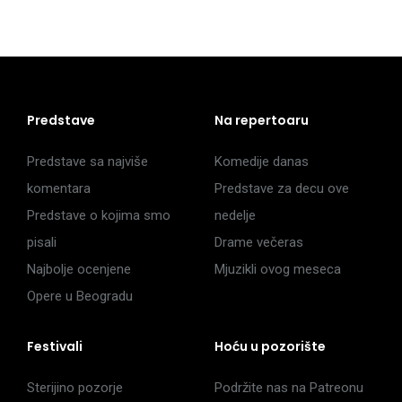
Predstave
Na repertoaru
Predstave sa najviše
Komedije danas
komentara
Predstave za decu ove
Predstave o kojima smo
nedelje
pisali
Drame večeras
Najbolje ocenjene
Mjuzikli ovog meseca
Opere u Beogradu
Festivali
Hoću u pozorište
Sterijino pozorje
Podržite nas na Patreonu