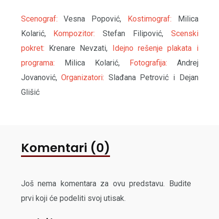
Scenograf:
Vesna Popović,
Kostimograf:
Milica
Kolarić,
Kompozitor:
Stefan Filipović,
Scenski
pokret:
Krenare Nevzati,
Idejno rešenje plakata i
programa:
Milica Kolarić,
Fotografija:
Andrej
Jovanović,
Organizatori:
Slađana Petrović i Dejan
Glišić
Komentari (0)
Još nema komentara za ovu predstavu. Budite
prvi koji će podeliti svoj utisak.