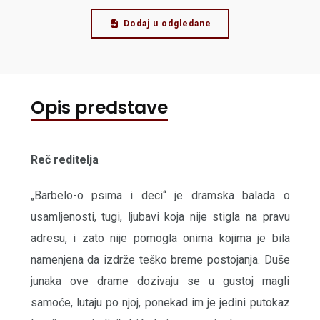
Dodaj u odgledane
Opis predstave
Reč reditelja
„Barbelo-o psima i deci“ je dramska balada o
usamljenosti, tugi, ljubavi koja nije stigla na pravu
adresu, i zato nije pomogla onima kojima je bila
namenjena da izdrže teško breme postojanja. Duše
junaka ove drame dozivaju se u gustoj magli
samoće, lutaju po njoj, ponekad im je jedini putokaz