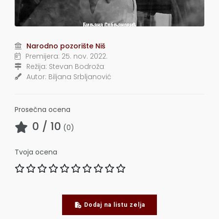
Narodno pozorište Niš
Premijera:
25. nov. 2022.
Režija:
Stevan Bodroža
Autor:
Biljana Srbljanović
Prosečna ocena
0
/ 10
(
0
)
Tvoja ocena
Dodaj na listu zelja