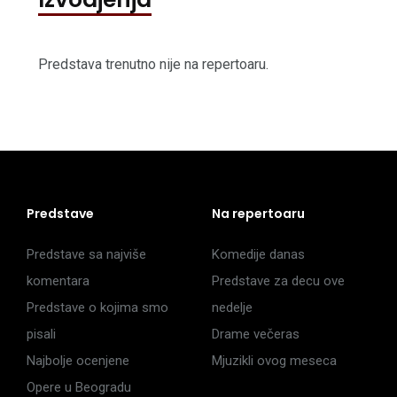
Predstava trenutno nije na repertoaru.
Predstave
Na repertoaru
Predstave sa najviše
Komedije danas
komentara
Predstave za decu ove
Predstave o kojima smo
nedelje
pisali
Drame večeras
Najbolje ocenjene
Mjuzikli ovog meseca
Opere u Beogradu