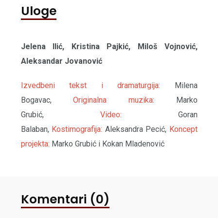
Uloge
Jelena Ilić, Kristina Pajkić, Miloš Vojnović,
Aleksandar Jovanović
Izvedbeni tekst i dramaturgija:
Milena
Bogavac,
Originalna muzika:
Marko
Grubić,
Video:
Goran
Balaban,
Kostimografija:
Aleksandra Pecić,
Koncept
projekta:
Marko Grubić i Kokan Mladenović
Komentari (0)