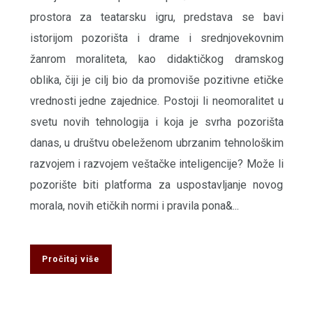
prostora za teatarsku igru, predstava se bavi
istorijom pozorišta i drame i srednjovekovnim
žanrom moraliteta, kao didaktičkog dramskog
oblika, čiji je cilj bio da promoviše pozitivne etičke
vrednosti jedne zajednice. Postoji li neomoralitet u
svetu novih tehnologija i koja je svrha pozorišta
danas, u društvu obeleženom ubrzanim tehnološkim
razvojem i razvojem veštačke inteligencije? Može li
pozorište biti platforma za uspostavljanje novog
morala, novih etičkih normi i pravila pona&...
Pročitaj više