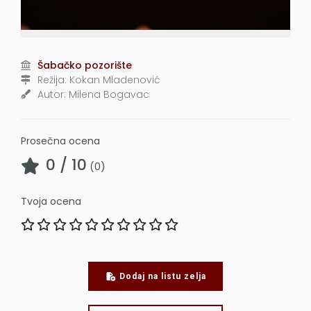
Šabačko pozorište
Režija:
Kokan Mladenović
Autor:
Milena Bogavac
Prosečna ocena
0
/ 10
(
0
)
Tvoja ocena
Dodaj na listu zelja