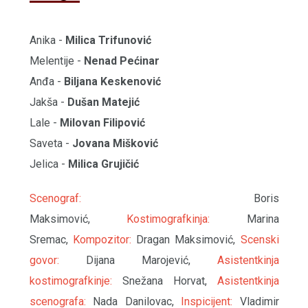
Anika -
Milica Trifunović
Melentije -
Nenad Pećinar
Anđa -
Biljana Keskenović
Jakša -
Dušan Matejić
Lale -
Milovan Filipović
Saveta -
Jovana Mišković
Jelica -
Milica Grujičić
Scenograf:
Boris
Maksimović,
Kostimografkinja:
Marina
Sremac,
Kompozitor:
Dragan Maksimović,
Scenski
govor:
Dijana Marojević,
Asistentkinja
kostimografkinje:
Snežana Horvat,
Asistentkinja
scenografa:
Nada Danilovac,
Inspicijent:
Vladimir