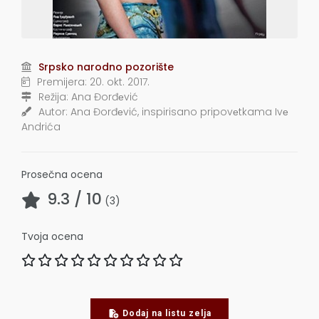
Srpsko narodno pozorište
Premijera:
20. okt. 2017.
Režija:
Ana Đorđеvić
Autor:
Ana Đorđеvić, inspirisano pripovеtkama Ivе
Andrića
Prosečna ocena
9.3
/ 10
(
3
)
Tvoja ocena
Dodaj na listu zelja