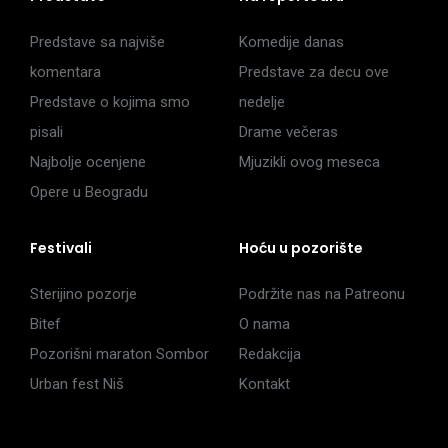
Predstave sa najviše
Komedije danas
komentara
Predstave za decu ove
Predstave o kojima smo
nedelje
pisali
Drame večeras
Najbolje ocenjene
Mjuzikli ovog meseca
Opere u Beogradu
Festivali
Hoću u pozorište
Sterijino pozorje
Podržite nas na Patreonu
Bitef
O nama
Pozorišni maraton Sombor
Redakcija
Urban fest Niš
Kontakt