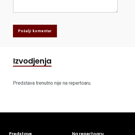
Pošalji komentar
Izvodjenja
Predstava trenutno nije na repertoaru.
Predstave
Na repertoaru