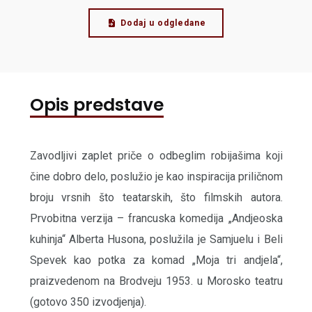
Dodaj u odgledane
Opis predstave
Zavodlјivi zaplet priče o odbeglim robijašima koji
čine dobro delo, poslužio je kao inspiracija priličnom
broju vrsnih što teatarskih, što filmskih autora.
Prvobitna verzija – francuska komedija „Andjeoska
kuhinja“ Alberta Husona, poslužila je Samjuelu i Beli
Spevek kao potka za komad „Moja tri andjela“,
praizvedenom na Brodveju 1953. u Morosko teatru
(gotovo 350 izvodjenja).