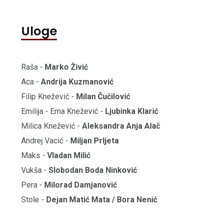
Uloge
Raša -
Marko Živić
Aca -
Andrija Kuzmanović
Filip Knežević -
Milan Čučilović
Emilija - Ema Knežević -
Ljubinka Klarić
Milica Knežević -
Aleksandra Anja Alač
Andrej Vacić -
Milјan Prlјeta
Maks -
Vladan Milić
Vukša -
Slobodan Boda Ninković
Pera -
Milorad Damjanović
Stole -
Dejan Matić Mata / Bora Nenić