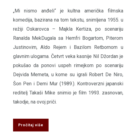
„Mi nismo anđeli“ je kultna američka filmska
komedija, bazirana na tom tekstu, snimlјena 1955. u
režiji Oskarovca – Majkla Kertiza, po scenariju
Ranalda MekDugala sa Hemfri Bogartom, Piterom
Justinovim, Aldo Rejem i Bazilom Retbornom u
glavnim ulogama. Četvrt veka kasnije Nil Džordan je
pokušao da ponovi uspeh rimejkom po scenariju
Dejvida Memeta, u kome su igrali Robert De Niro,
Šon Pen i Demi Mur (1989.). Kontroverzni japanski
reditelј Takaši Mike snimio je film 1993. zasnovan,
takodje, na ovoj priči.
Pročitaj više