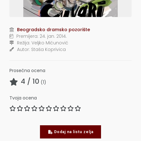
Beogradsko dramsko pozorište
Premijera:
24. jan. 2014.
Režija:
Velјko Mićunović
Autor:
Staša Koprivica
Prosečna ocena
4
/ 10
(
1
)
Tvoja ocena
Dodaj na listu zelja