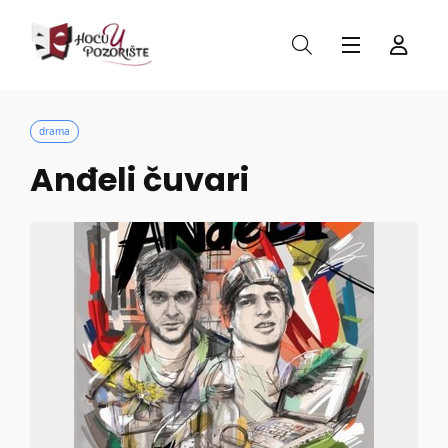
drama
Anđeli čuvari