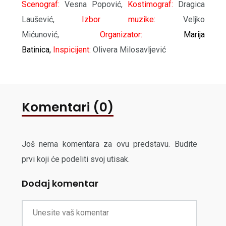
Scenograf:
Vesna Popović,
Kostimograf:
Dragica
Laušević,
Izbor muzike:
Velјko
Mićunović,
Organizator:
Marija
Batinica,
Inspicijent:
Olivera Milosavlјević
Komentari (0)
Još nema komentara za ovu predstavu. Budite
prvi koji će podeliti svoj utisak.
Dodaj komentar