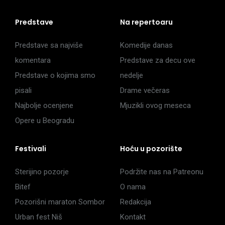
Predstave
Na repertoaru
Predstave sa najviše
Komedije danas
komentara
Predstave za decu ove
Predstave o kojima smo
nedelje
pisali
Drame večeras
Najbolje ocenjene
Mjuzikli ovog meseca
Opere u Beogradu
Festivali
Hoću u pozorište
Sterijino pozorje
Podržite nas na Patreonu
Bitef
O nama
Pozorišni maraton Sombor
Redakcija
Urban fest Niš
Kontakt