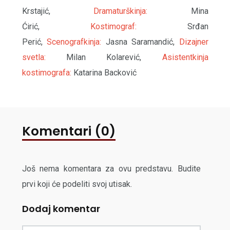
Krstajić,
Dramaturškinja:
Mina
Ćirić,
Kostimograf:
Srđan
Perić,
Scenografkinja:
Jasna Saramandić,
Dizajner
svetla:
Milan Kolarević,
Asistentkinja
kostimografa:
Katarina Backović
Komentari (0)
Još nema komentara za ovu predstavu. Budite
prvi koji će podeliti svoj utisak.
Dodaj komentar