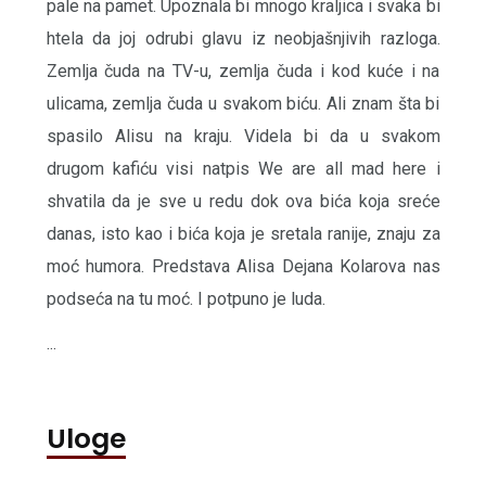
pale na pamet. Upoznala bi mnogo kraljica i svaka bi
htela da joj odrubi glavu iz neobjašnjivih razloga.
Zemlja čuda na TV-u, zemlja čuda i kod kuće i na
ulicama, zemlja čuda u svakom biću. Ali znam šta bi
spasilo Alisu na kraju. Videla bi da u svakom
drugom kafiću visi natpis We are all mad here i
shvatila da je sve u redu dok ova bića koja sreće
danas, isto kao i bića koja je sretala ranije, znaju za
moć humora. Predstava Alisa Dejana Kolarova nas
podseća na tu moć. I potpuno je luda.
...
Uloge