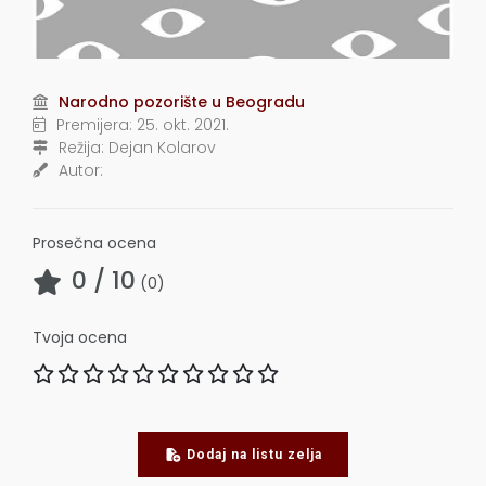
Narodno pozorište u Beogradu
Premijera:
25. okt. 2021.
Režija:
Dejan Kolarov
Autor:
Prosečna ocena
0
/ 10
(
0
)
Tvoja ocena
Dodaj na listu zelja