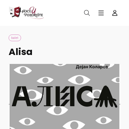
balet
Alisa