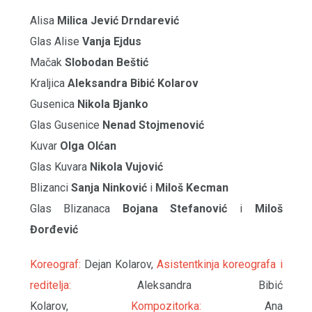
Alisa
Milica Jević Drndarević
Glas Alise
Vanja Ejdus
Mačak
Slobodan Beštić
Kraljica
Aleksandra Bibić Kolarov
Gusenica
Nikola Bjanko
Glas Gusenice
Nenad Stojmenović
Kuvar
Olga Olćan
Glas Kuvara
Nikola Vujović
Blizanci
Sanja Ninković
i
Miloš Kecman
Glas Blizanaca
Bojana Stefanović
i
Miloš
Đorđević
Koreograf:
Dejan Kolarov,
Asistentkinja koreografa i
reditelja:
Aleksandra Bibić
Kolarov,
Kompozitorka:
Ana