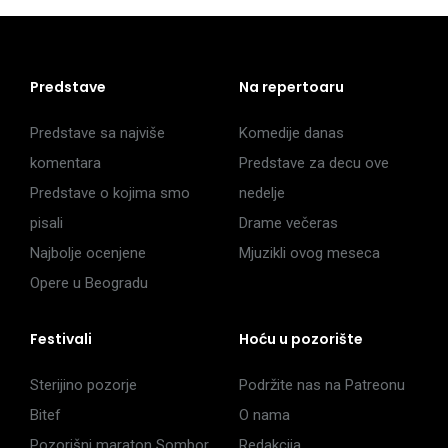
Predstave
Na repertoaru
Predstave sa najviše
Komedije danas
komentara
Predstave za decu ove
Predstave o kojima smo
nedelje
pisali
Drame večeras
Najbolje ocenjene
Mjuzikli ovog meseca
Opere u Beogradu
Festivali
Hoću u pozorište
Sterijino pozorje
Podržite nas na Patreonu
Bitef
O nama
Pozorišni maraton Sombor
Redakcija