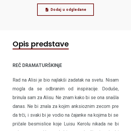
Dodaj u odgledane
Opis predstave
REČ DRAMATURŠKINjE
Rad na Alisi je bio najlakši zadatak na svetu. Nisam
mogla da se odbranim od inspiracije. Doduše,
brinula sam za Alisu. Ne znam kako bi se ona snašla
danas. Ne bi znala za kojim anksioznim zecom pre
da trči, i svaki bi je vodio na čajanke na kojima bi se
pričale besmislice koje Luisu Kerolu nikada ne bi