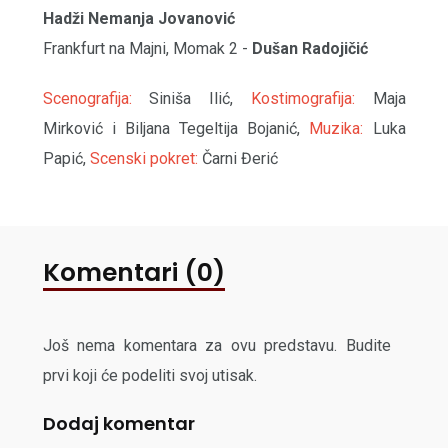
Hadži Nemanja Jovanović
Frankfurt na Majni, Momak 2 -
Dušan Radojičić
Scenografija:
Siniša Ilić,
Kostimografija:
Maja
Mirković i Biljana Tegeltija Bojanić,
Muzika:
Luka
Papić,
Scenski pokret:
Čarni Đerić
Komentari (0)
Još nema komentara za ovu predstavu. Budite
prvi koji će podeliti svoj utisak.
Dodaj komentar