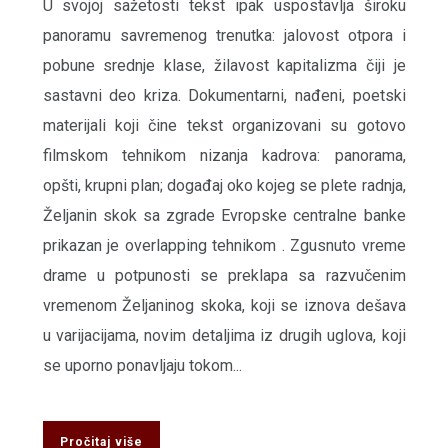
U svojoj sažetosti tekst ipak uspostavlja široku
panoramu savremenog trenutka: jalovost otpora i
pobune srednje klase, žilavost kapitalizma čiji je
sastavni deo kriza. Dokumentarni, nađeni, poetski
materijali koji čine tekst organizovani su gotovo
filmskom tehnikom nizanja kadrova: panorama,
opšti, krupni plan; događaj oko kojeg se plete radnja,
Željanin skok sa zgrade Evropske centralne banke
prikazan je overlapping tehnikom . Zgusnuto vreme
drame u potpunosti se preklapa sa razvučenim
vremenom Željaninog skoka, koji se iznova dešava
u varijacijama, novim detaljima iz drugih uglova, koji
se uporno ponavljaju tokom...
Pročitaj više