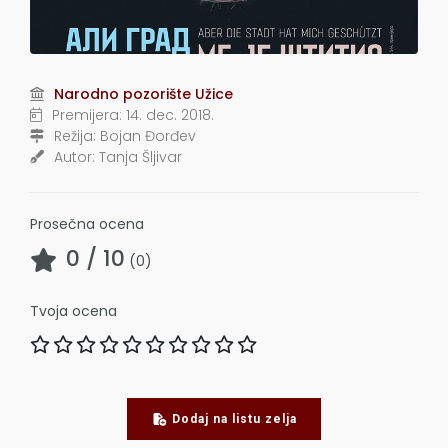
Narodno pozorište Užice
Premijera:
14. dec. 2018.
Režija:
Bojan Đorđev
Autor:
Tanja Šljivar
Prosečna ocena
0
/ 10
(
0
)
Tvoja ocena
Dodaj na listu zelja