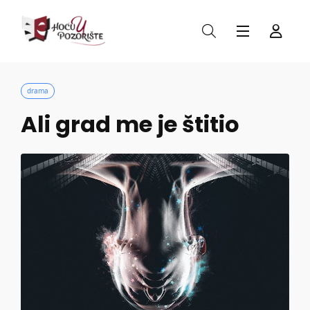
drama
Ali grad me je štitio