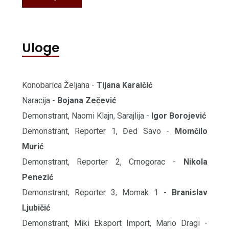
Uloge
Konobarica Željana -
Tijana Karaičić
Naracija -
Bojana Zečević
Demonstrant, Naomi Klajn, Sarajlija -
Igor Borojević
Demonstrant, Reporter 1, Đed Savo -
Momčilo
Murić
Demonstrant, Reporter 2, Crnogorac -
Nikola
Penezić
Demonstrant, Reporter 3, Momak 1 -
Branislav
Ljubičić
Demonstrant, Miki Eksport Import, Mario Dragi -