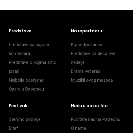
Predstave
Na repertoaru
Predstave sa najviše
Komedije danas
komentara
Predstave za decu ove
Predstave o kojima smo
nedelje
pisali
Drame večeras
Najbolje ocenjene
Mjuzikli ovog meseca
Opere u Beogradu
Festivali
Hoću u pozorište
Sterijino pozorje
Podržite nas na Patreonu
Bitef
O nama