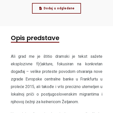
Dodaj u odgledane
Opis predstave
Ali grad me je štitio dramski je tekst sažete
eksplozivne f(r)akture, fokusiran na konkretan
događaj – velike proteste povodom otvaranja nove
zgrade Evropske centralne banke u Frankfurtu u
proleće 2015, ali takođe i vrlo precizno utemeljen u
lokalnoj priči o postjugoslovenskim migrantima i
njihovoj čežnji za kelnericom Željanom.