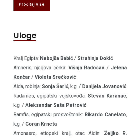
Pročitaj više
Uloge
Kralj Egipta:
Nebojša Babić
/
Strahinja Đokić
Amneris, njegova ćerka:
Višnja Radosav
/
Jelena
Končar
/
Violeta Srećković
Aida, robinja:
Sonja Šarić
, k.g. /
Danijela Jovanović
Radames, egipatski vojskovođa:
Stevan Karanac
,
k.g. /
Aleksandar Saša Petrović
Ramfis, egipatski prosveštenik:
Rikardo Canelato
,
k.g. /
Goran Krneta
Amonasro, etiopski kralj, otac Aidin:
Željko R.