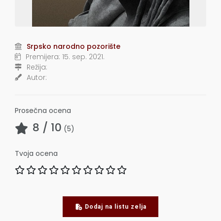
Srpsko narodno pozorište
Premijera:
15. sep. 2021.
Režija:
Autor:
Prosečna ocena
8
/ 10
(
5
)
Tvoja ocena
Dodaj na listu zelja