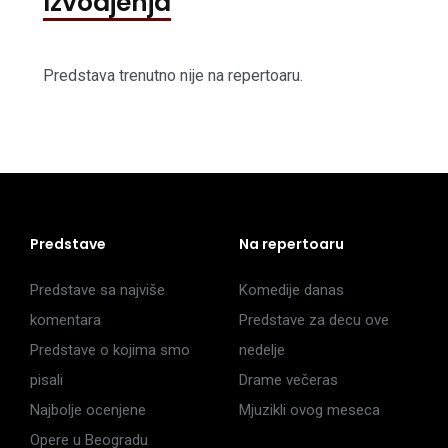
Izvodjenja
Predstava trenutno nije na repertoaru.
Predstave
Na repertoaru
Predstave sa najviše
Komedije danas
komentara
Predstave za decu ove
Predstave o kojima smo
nedelje
pisali
Drame večeras
Najbolje ocenjene
Mjuzikli ovog meseca
Opere u Beogradu