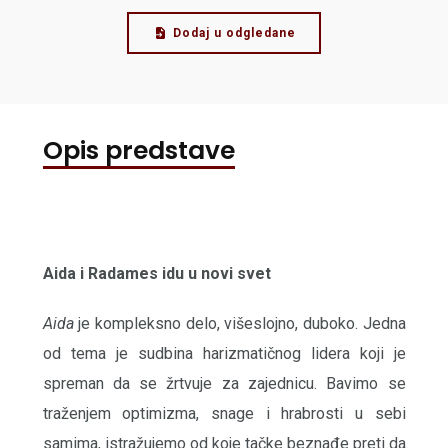
Dodaj u odgledane
Opis predstave
Aida i Radames idu u novi svet
Aida
je kompleksno delo, višeslojno, duboko. Jedna
od tema je sudbina harizmatičnog lidera koji je
spreman da se žrtvuje za zajednicu. Bavimo se
traženjem optimizma, snage i hrabrosti u sebi
samima, istražujemo od koje tačke beznađe preti da