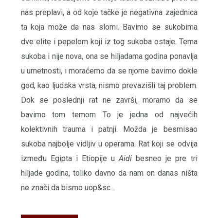
nas preplavi, a od koje tačke je negativna zajednica
ta koja može da nas slomi. Bavimo se sukobima
dve elite i pepelom koji iz tog sukoba ostaje. Tema
sukoba i nije nova, ona se hiljadama godina ponavlja
u umetnosti, i moraćemo da se njome bavimo dokle
god, kao ljudska vrsta, nismo prevazišli taj problem.
Dok se poslednji rat ne završi, moramo da se
bavimo tom temom To je jedna od najvećih
kolektivnih trauma i patnji. Možda je besmisao
sukoba najbolje vidljiv u operama. Rat koji se odvija
između Egipta i Etiopije u
Aidi
besneo je pre tri
hiljade godina, toliko davno da nam on danas ništa
ne znači da bismo uop&sc...