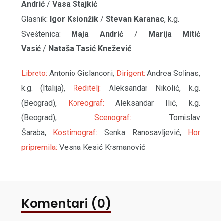
Andrić
/
Vasa Stajkić
Glasnik:
Igor Ksionžik
/
Stevan Karanac
, k.g.
Sveštenica:
Maja Andrić
/
Marija Mitić
Vasić
/
Nataša Tasić Knežević
Libreto:
Antonio Gislanconi,
Dirigent:
Andrea Solinas,
k.g. (Italija),
Reditelj:
Aleksandar Nikolić, k.g.
(Beograd),
Koreograf:
Aleksandar Ilić, k.g.
(Beograd),
Scenograf:
Tomislav
Šaraba,
Kostimograf:
Senka Ranosavljević,
Hor
pripremila:
Vesna Kesić Krsmanović
Komentari (0)