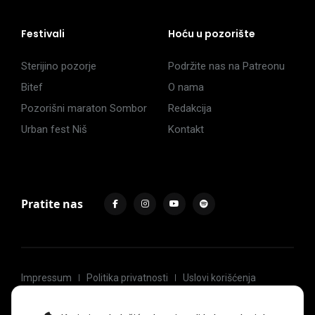
Festivali
Hoću u pozorište
Sterijino pozorje
Podržite nas na Patreonu
Bitef
O nama
Pozorišni maraton Sombor
Redakcija
Urban fest Niš
Kontakt
Pratite nas
Impressum
Politika privatnosti
Uslovi korišćenja
© 2017 -
2026
. Sva prava zadržava Hoću u pozorište.