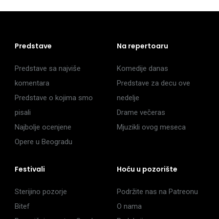
Predstave
Na repertoaru
Predstave sa najviše
Komedije danas
komentara
Predstave za decu ove
Predstave o kojima smo
nedelje
pisali
Drame večeras
Najbolje ocenjene
Mjuzikli ovog meseca
Opere u Beogradu
Festivali
Hoću u pozorište
Sterijino pozorje
Podržite nas na Patreonu
Bitef
O nama