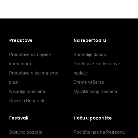
Predstave
Na repertoaru
Predstave sa najviše
Komedije danas
komentara
Predstave za decu ove
Predstave o kojima smo
nedelje
pisali
Drame večeras
Najbolje ocenjene
Mjuzikli ovog meseca
Opere u Beogradu
Festivali
Hoću u pozorište
Sterijino pozorje
Podržite nas na Patreonu