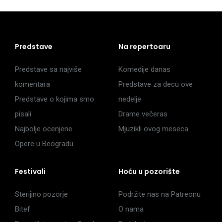
Predstave
Na repertoaru
Predstave sa najviše
Komedije danas
komentara
Predstave za decu ove
Predstave o kojima smo
nedelje
pisali
Drame večeras
Najbolje ocenjene
Mjuzikli ovog meseca
Opere u Beogradu
Festivali
Hoću u pozorište
Sterijino pozorje
Podržite nas na Patreonu
Bitef
O nama