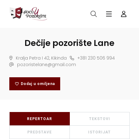
Dečije pozorište Lane
Kralja Petra I 42, Kikinda
+381 230 506 994
pozoristelane@gmail.com
Dodaj u omiljena
REPERTOAR
TEKSTOVI
PREDSTAVE
ISTORIJAT