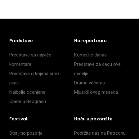
Predstave
Na repertoaru
Predstave sa najviše
Komedije danas
komentara
Predstave za decu ove
Predstave o kojima smo
nedelje
pisali
Drame večeras
Najbolje ocenjene
Mjuzikli ovog meseca
Opere u Beogradu
Festivali
Hoću u pozorište
Sterijino pozorje
Podržite nas na Patreonu