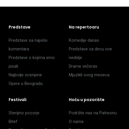
Predstave
Na repertoaru
Predstave sa najviše
Komedije danas
komentara
Predstave za decu ove
Predstave o kojima smo
nedelje
pisali
Drame večeras
Najbolje ocenjene
Mjuzikli ovog meseca
Opere u Beogradu
Festivali
Hoću u pozorište
Sterijino pozorje
Podržite nas na Patreonu
Bitef
O nama