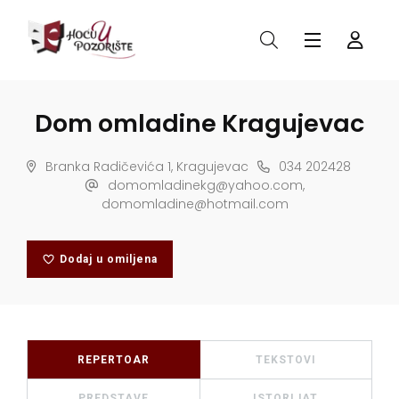
Dom omladine Kragujevac
Branka Radičevića 1, Kragujevac
034 202428
domomladinekg@yahoo.com,
domomladine@hotmail.com
Dodaj u omiljena
REPERTOAR
TEKSTOVI
PREDSTAVE
ISTORIJAT