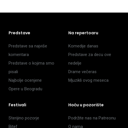
Predstave
Na repertoaru
Predstave sa najviše
Komedije danas
komentara
Predstave za decu ove
Predstave o kojima smo
nedelje
pisali
Drame večeras
Najbolje ocenjene
Mjuzikli ovog meseca
Opere u Beogradu
Festivali
Hoću u pozorište
Sterijino pozorje
Podržite nas na Patreonu
Bitef
O nama