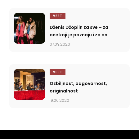
VEST
Dženis Džoplin za sve – za
one koji je poznaju i za one
koji ne
07.09.2020
VEST
Ozbiljnost, odgovornost,
originalnost
19.06.2020