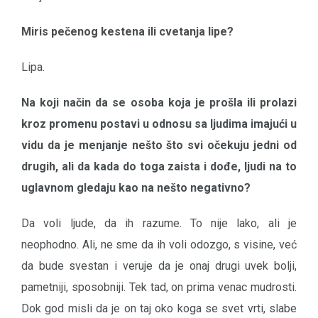
Miris pečenog kestena ili cvetanja lipe?
Lipa.
Na koji način da se osoba koja je prošla ili prolazi
kroz promenu postavi u odnosu sa ljudima imajući u
vidu da je menjanje nešto što svi očekuju jedni od
drugih, ali da kada do toga zaista i dođe, ljudi na to
uglavnom gledaju kao na nešto negativno?
Da voli ljude, da ih razume. To nije lako, ali je
neophodno. Ali, ne sme da ih voli odozgo, s visine, već
da bude svestan i veruje da je onaj drugi uvek bolji,
pametniji, sposobniji. Tek tad, on prima venac mudrosti.
Dok god misli da je on taj oko koga se svet vrti, slabe