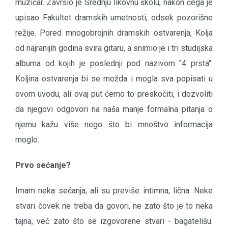
muzičar. Završio je Srednju likovnu školu, nakon čega je
upisao Fakultet dramskih umetnosti, odsek pozorišne
režije. Pored mnogobrojnih dramskih ostvarenja, Kolja
od najranijih godina svira gitaru, a snimio je i tri studijska
albuma od kojih je poslednji pod nazivom "4 prsta".
Koljina ostvarenja bi se možda i mogla sva popisati u
ovom uvodu, ali ovaj put ćemo to preskočiti, i dozvoliti
da njegovi odgovori na naša manje formalna pitanja o
njemu kažu više nego što bi mnoštvo informacija
moglo.
Prvo sećanje?
Imam neka sećanja, ali su previše intimna, lična. Neke
stvari čovek ne treba da govori, ne zato što je to neka
tajna, već zato što se izgovorene stvari - bagatelišu.