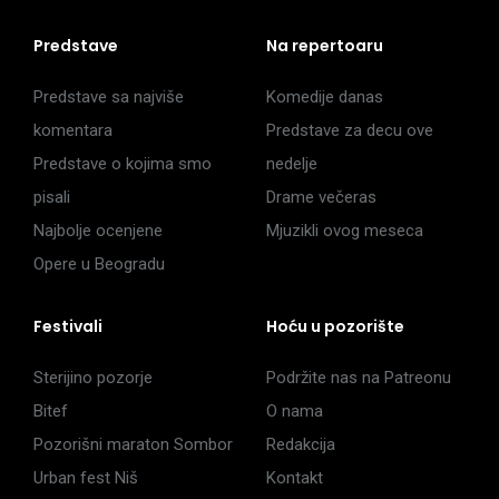
Predstave
Na repertoaru
Predstave sa najviše
Komedije danas
komentara
Predstave za decu ove
Predstave o kojima smo
nedelje
pisali
Drame večeras
Najbolje ocenjene
Mjuzikli ovog meseca
Opere u Beogradu
Festivali
Hoću u pozorište
Sterijino pozorje
Podržite nas na Patreonu
Bitef
O nama
Pozorišni maraton Sombor
Redakcija
Urban fest Niš
Kontakt