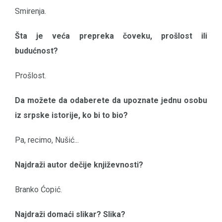
Smirenja.
Šta je veća prepreka čoveku, prošlost ili
budućnost?
Prošlost.
Da možete da odaberete da upoznate jednu osobu
iz srpske istorije, ko bi to bio?
Pa, recimo, Nušić...
Najdraži autor dečije književnosti?
Branko Ćopić.
Najdraži domaći slikar? Slika?