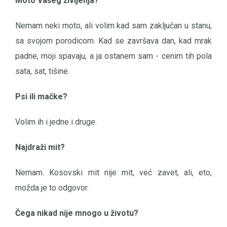
Moto Vašeg življenja?
Nemam neki moto, ali volim kad sam zaključan u stanu,
sa svojom porodicom. Kad se završava dan, kad mrak
padne, moji spavaju, a ja ostanem sam - cenim tih pola
sata, sat, tišine.
Psi ili mačke?
Volim ih i jedne i druge.
Najdraži mit?
Nemam. Kosovski mit nije mit, već zavet, ali, eto,
možda je to odgovor.
Čega nikad nije mnogo u životu?