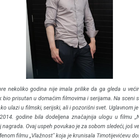
pre nekoliko godina nije imala prilike da ga gleda u već
ek bio prisutan u domaćim filmovima i serijama. Na sceni s
o ulazi u filmski, serijski, ali i pozorišni svet. Uglavnom 
014. godine bila dodeljena značajnija ulogu u filmu ‚‚Ni
oj nagrada. Ovaj uspeh povukao je za sobom sledeći, još ve
enom filmu ,,Vlažnost" koja je krunisala Timotijevićevu do