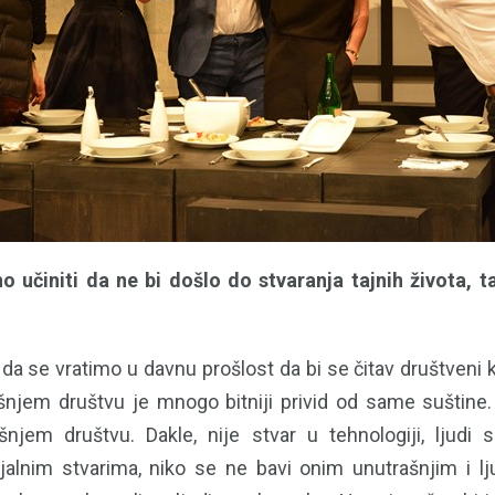
 učiniti da ne bi došlo do stvaranja tajnih života, t
da se vratimo u davnu prošlost da bi se čitav društveni 
njem društvu je mnogo bitniji privid od same suštine.
njem društvu. Dakle, nije stvar u tehnologiji, ljudi 
jalnim stvarima, niko se ne bavi onim unutrašnjim i l