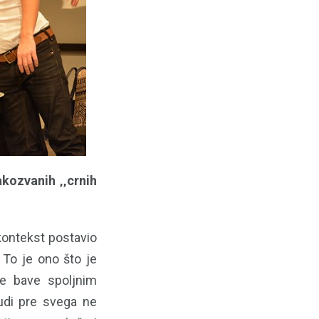
akozvanih ‚‚crnih
kontekst postavio
 To je ono što je
se bave spoljnim
judi pre svega ne