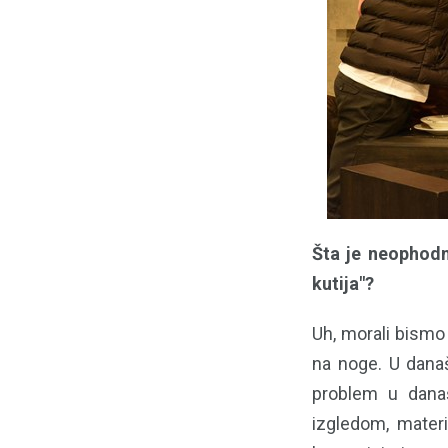
Šta je neophodno
kutija"?
Uh, morali bismo 
na noge. U današ
problem u današ
izgledom, materi