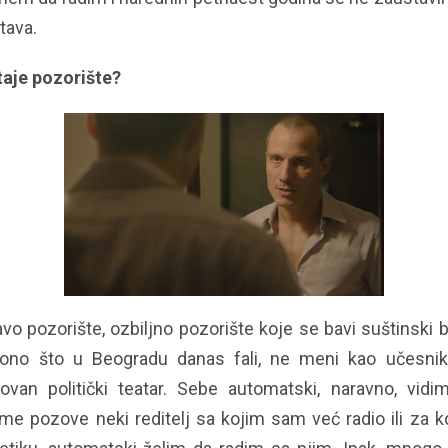
tava.
taje pozorište?
vo pozorište, ozbiljno pozorište koje se bavi suštinski 
 ono što u Beogradu danas fali, ne meni kao učesni
ovan politički teatar. Sebe automatski, naravno, vidi
me pozove neki reditelj sa kojim sam već radio ili za