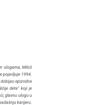
im ulogama, Miloš
e pojavljuje 1994.
je dobijao epizodne
čije dete" koji je
ći, glavnu ulogu u
sadašnju karijeru.