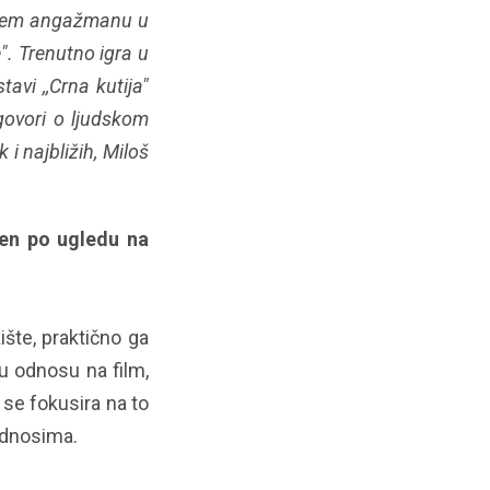
većem angažmanu u
". Trenutno igra u
vi ,,Crna kutija"
 govori o ljudskom
 i najbližih, Miloš
đen po ugledu na
ište, praktično ga
u odnosu na film,
 se fokusira na to
odnosima.