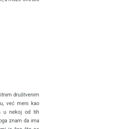
bitnim društvenim
ku, već meni kao
m u nekoj od tih
 koga znam da ima