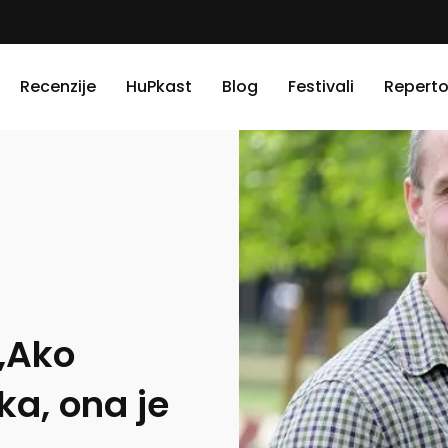
Recenzije
HuPkast
Blog
Festivali
Reperto
 „Ako
ka, ona je