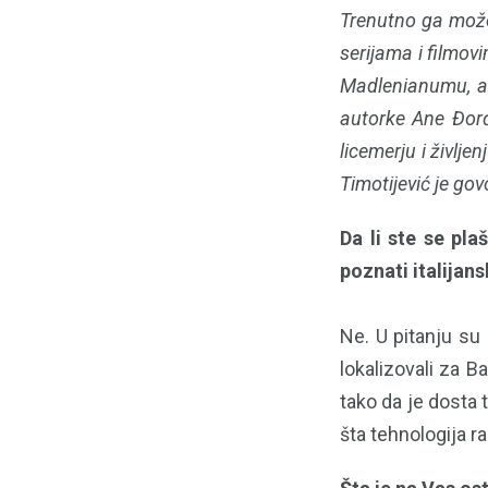
Trenutno ga može
serijama i filmov
Madlenianumu, a 
autorke Ane Đorđe
licemerju i življe
Timotijević je gov
Da li ste se pl
poznati italijans
Ne. U pitanju su 
lokalizovali za 
tako da je dosta 
šta tehnologija r