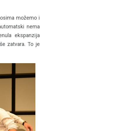
dnosima možemo i
 automatski nema
enula ekspanzija
še zatvara. To je