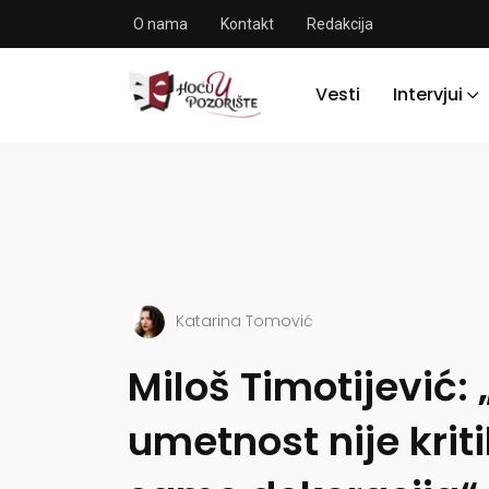
O nama
Kontakt
Redakcija
Vesti
Intervjui
Katarina Tomović
Miloš Timotijević:
umetnost nije kriti