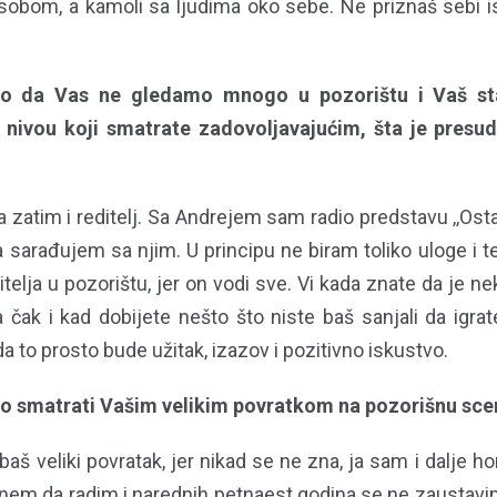
sobom, a kamoli sa ljudima oko sebe. Ne priznaš sebi is
o da Vas ne gledamo mnogo u pozorištu i Vaš st
 nivou koji smatrate zadovoljavajućim, šta je presud
a zatim i reditelj. Sa Andrejem sam radio predstavu ‚‚Ostac
a sarađujem sa njim. U principu ne biram toliko uloge i t
telja u pozorištu, jer on vodi sve. Vi kada znate da je ne
a čak i kad dobijete nešto što niste baš sanjali da igr
 da to prosto bude užitak, izazov i pozitivno iskustvo.
o smatrati Vašim velikim povratkom na pozorišnu sce
aš veliki povratak, jer nikad se ne zna, ja sam i dalje 
čnem da radim i narednih petnaest godina se ne zaustavim