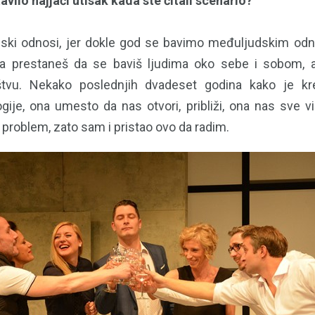
avilo najjači utisak kada ste čitali scenario?
ski odnosi, jer dokle god se bavimo međuljudskim o
da prestaneš da se baviš ljudima oko sebe i sobom,
tvu. Nekako poslednjih dvadeset godina kako je kr
ije, ona umesto da nas otvori, približi, ona nas sve vi
i problem, zato sam i pristao ovo da radim.