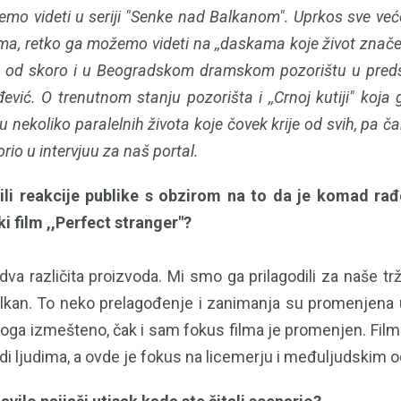
mo videti u seriji "Senke nad Balkanom". Uprkos sve 
ima, retko ga možemo videti na ‚‚daskama koje život znače
od skoro i u Beogradskom dramskom pozorištu u predsta
vić. O trenutnom stanju pozorišta i ,,Crnoj kutiji" koja
nju nekoliko paralelnih života koje čovek krije od svih, pa čak
orio u intervjuu za naš portal.
ašili reakcije publike s obzirom na to da je komad ra
ki film ,,Perfect stranger"?
dva različita proizvoda. Mi smo ga prilagodili za naše trž
Balkan. To neko prelagođenje i zanimanja su promenjena 
toga izmešteno, čak i sam fokus filma je promenjen. Film
adi ljudima, a ovde je fokus na licemerju i međuljudskim 