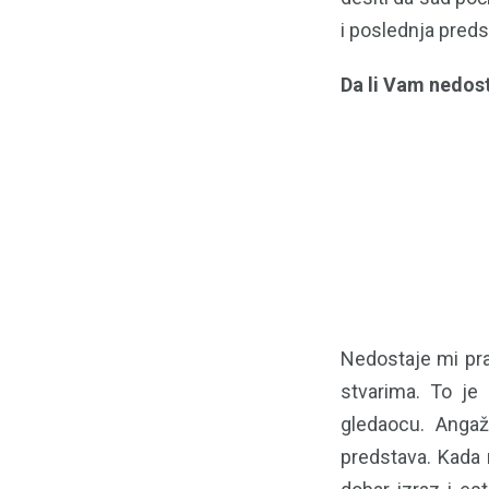
i poslednja preds
Da li Vam nedos
Nedostaje mi pra
stvarima. To je
gledaocu. Angaž
predstava. Kada 