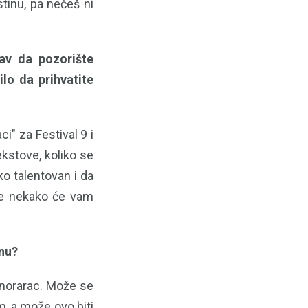
tinu, pa nećeš ni
av da pozorište
ilo da prihvatite
i" za Festival 9 i
ekstove, koliko se
ko talentovan i da
ate nekako će vam
nu?
honorarac. Može se
, a može ovo biti