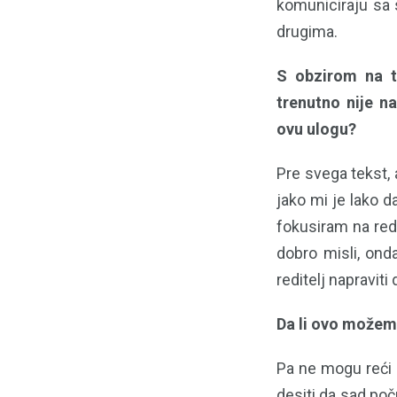
komuniciraju sa 
drugima.
S obzirom na t
trenutno nije na
ovu ulogu?
Pre svega tekst, 
jako mi je lako d
fokusiram na redi
dobro misli, ond
reditelj napraviti
Da li ovo možem
Pa ne mogu reći b
desiti da sad po