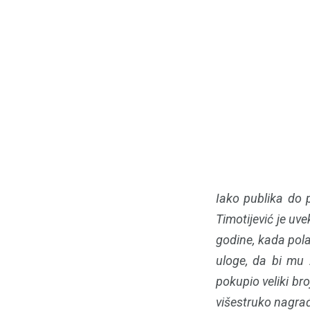
Iako publika do 
Timotijević je uv
godine, kada polak
uloge, da bi mu 2
pokupio veliki br
višestruko nagrađ