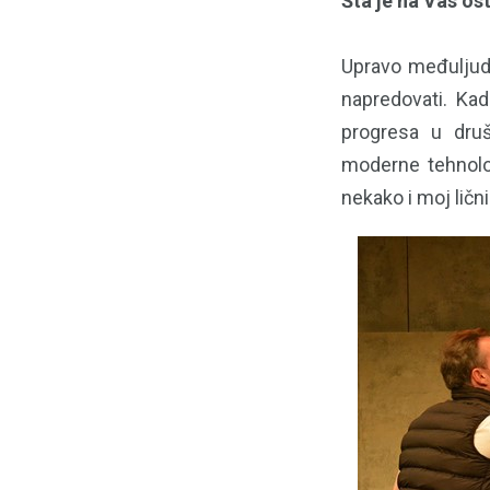
Šta je na Vas ost
Upravo međuljud
napredovati. Ka
progresa u druš
moderne tehnolog
nekako i moj ličn