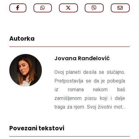
Autorka
Jovana Ranđelović
Ovoj planeti desila se slučajno.
Pretpostavlja se da je pobegla
iz romana nekom baš
zamišljenom piscu koji i dalje
traga za njom. Svoj životni moto
,,Mi smo ljudi koji mogu sve"
ukrala Akademskom pozorištu iz
Povezani tekstovi
Niša, čiji je ponosni član. Voli