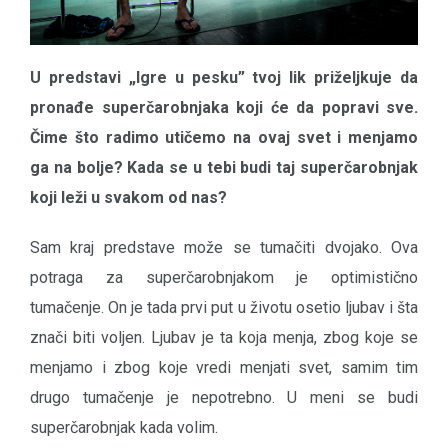
U predstavi „Igre u pesku” tvoj lik priželjkuje da
pronađe superčarobnjaka koji će da popravi sve.
Čime što radimo utičemo na ovaj svet i menjamo
ga na bolje? Kada se u tebi budi taj superčarobnjak
koji leži u svakom od nas?
Sam kraj predstave može se tumačiti dvojako. Ova
potraga za superčarobnjakom je optimistično
tumačenje. On je tada prvi put u životu osetio ljubav i šta
znači biti voljen. Ljubav je ta koja menja, zbog koje se
menjamo i zbog koje vredi menjati svet, samim tim
drugo tumačenje je nepotrebno. U meni se budi
superčarobnjak kada volim.