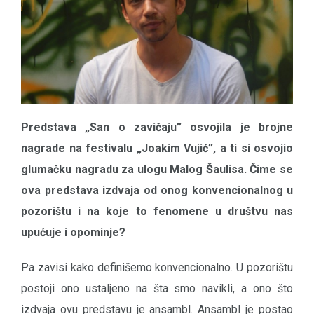
Predstava „San o zavičaju” osvojila je brojne
nagrade na festivalu „Joakim Vujić”, a ti si osvojio
glumačku nagradu za ulogu Malog Šaulisa. Čime se
ova predstava izdvaja od onog konvencionalnog u
pozorištu i na koje to fenomene u društvu nas
upućuje i opominje?
Pa zavisi kako definišemo konvencionalno. U pozorištu
postoji ono ustaljeno na šta smo navikli, a ono što
izdvaja ovu predstavu je ansambl. Ansambl je postao