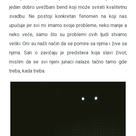
jedan dobro uvežbani bend koji može svirati kvalitetnu
svadbu. Ne postoji konkretan fenomen na koji nas
upućuje jer svi mi imamo svoje probleme, neko manje a
neko veće, samo što su problemi ovih ljudi stvarno
veliki. Oni su našli način da se pomire sa njima i žive sa
njima. San o zavičaju je predstava koja slavi život,
mislim da se svi njeni junaci nalaze tačno tamo gde
treba, kada treba.