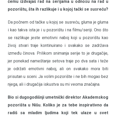
čemu izdvajaš rad na serijama u odnosu na rad u
pozorištu, šta ih razlikuje i u kojoj tački se susreću?
Da počnem od tačke u kojoj se susreću, gluma je gluma
i kao takva ista je i u pozorištu i na filmu/seriji. Ono što
se razlikuje jeste emotivni naboj koji u pozorištu kao
živoj stvari traje kontinuirano i svakako se zadržava
između činova. Prilikom snimanja serije to je drugačije,
jer ponekad nameštanje setova traje po dva sata i teže
je održati emotivni naboj, ali on svakako mora biti
prisutan u sceni. Ja volim pozorište i ne bih mogao bez
njega, ali i drugačija iskustva su mi veoma značajna.
Bio si dugogodišnji umetnički direktor Akademskog
pozorišta u Nišu. Koliko je za tebe inspirativno da
radiš sa mladim ljudima koji tek ulaze u svet