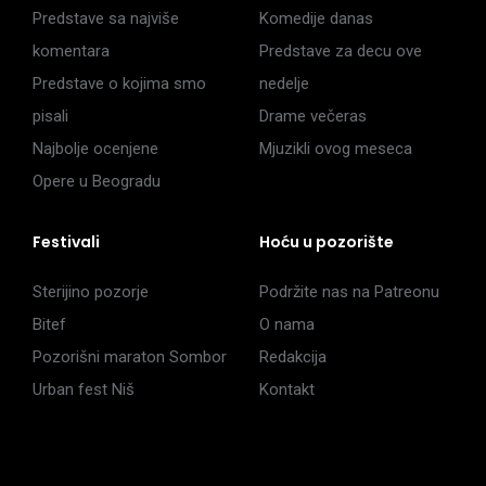
Predstave sa najviše
Komedije danas
komentara
Predstave za decu ove
Predstave o kojima smo
nedelje
pisali
Drame večeras
Najbolje ocenjene
Mjuzikli ovog meseca
Opere u Beogradu
Festivali
Hoću u pozorište
Sterijino pozorje
Podržite nas na Patreonu
Bitef
O nama
Pozorišni maraton Sombor
Redakcija
Urban fest Niš
Kontakt