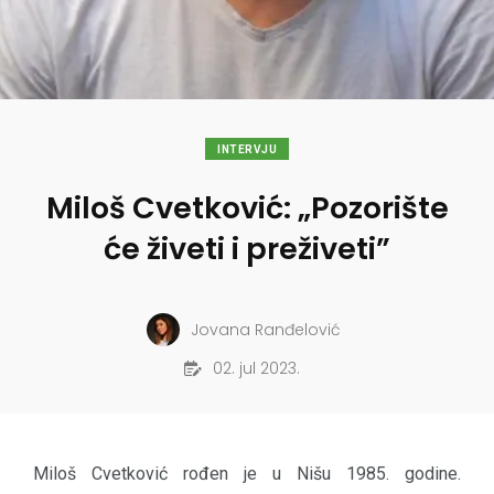
INTERVJU
Miloš Cvetković: „Pozorište
će živeti i preživeti”
Jovana Ranđelović
02. jul 2023.
Miloš Cvetković rođen je u Nišu 1985. godine.