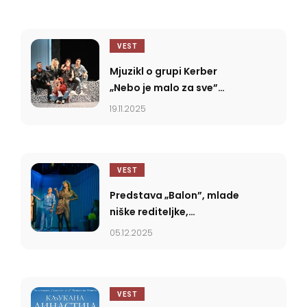
umetnost i ploče Bijelog
dugmeta.
VEST
Mjuzikl o grupi Kerber
„Nebo je malo za sve”
premijerno u Nišu
19.11.2025
VEST
Predstava „Balon”, mlade
niške rediteljke,
premijerno u Narodnom
05.12.2025
pozorištu Niš
VEST