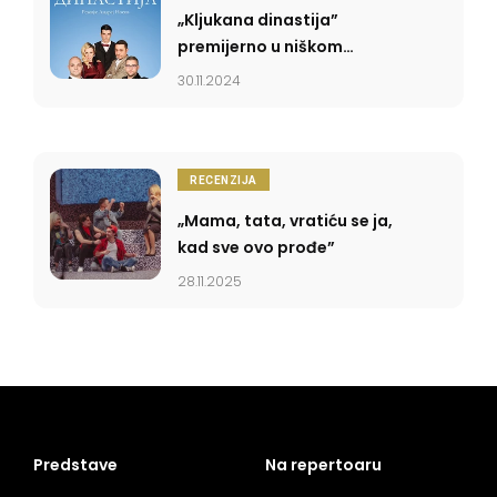
„Kljukana dinastija”
premijerno u niškom
Narodnom pozorištu
30.11.2024
RECENZIJA
„Mama, tata, vratiću se ja,
kad sve ovo prođe”
28.11.2025
Predstave
Na repertoaru