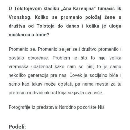
U Tolstojevom klasiku „Ana Karenjina” tumačiš lik
Vronskog. Koliko se promenio položaj žene u
društvu od Tolstoja do danas i kolika je uloga
muškarca u tome?
Promenio se. Promenio se jer se i društvo promenilo i
postalo otvorenije. Problem je što to nije velika
vremnska udaljenost kako nam se čini, to je samo
nekoliko generacija pre nas. Čovek je socijalno biće i
samo kao takav može opstati, pa nema mesta za tu
preteranu individualnost koja se javlja sve više.
Fotografije iz predstava: Narodno pozorište Niš
Podeli: