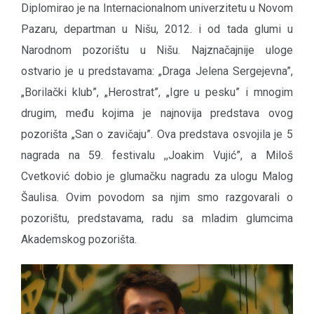
Diplomirao je na Internacionalnom univerzitetu u Novom
Pazaru, departman u Nišu, 2012. i od tada glumi u
Narodnom pozorištu u Nišu. Najznačajnije uloge
ostvario je u predstavama: „Draga Jelena Sergejevna”,
„Borilački klub”, „Herostrat”, „Igre u pesku” i mnogim
drugim, među kojima je najnovija predstava ovog
pozorišta „San o zavičaju”. Ova predstava osvojila je 5
nagrada na 59. festivalu ,,Joakim Vujić”, a Miloš
Cvetković dobio je glumačku nagradu za ulogu Malog
Šaulisa. Ovim povodom sa njim smo razgovarali o
pozorištu, predstavama, radu sa mladim glumcima
Akademskog pozorišta.