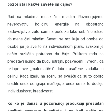
pozorišta i kakve savete im daješ?
Rad sa mladima mene čini mladim. Razmenjujemo
neverovatnu količinu energije na obostrano
zadovoljstvo, zato sam na početku tako sebično rekao
da mene čini mladim. Saveti se razlikuju od osobe do
osobe jer je sve to na individualnom planu, svakom je
nešto različito potrebno da čuje. Prilikom rada na
predstavi učimo da budu istrajni, posvećeni i vredni, da
sklope sve „matematički” dobro urađene zadatke u
celinu. Kada izađu na scenu sa svešću da su to dobro
uradili, onda se igraju, maštaju, a onda se na to dodaje
individualnost, kreativnost.
Koliko je danas u pozorišnoj produkciji presudan
kvalitet naspram kvaniteta i na koji način on