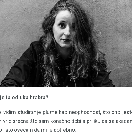
 je ta odluka hrabra?
e vidim studiranje glume kao neophodnost, što ono jes
vrlo srećna što sam konačno dobila priliku da se akad
o i što osećam da mi je potrebno.