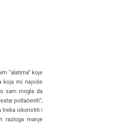
im “alatima” koje
a koja mi najviše
što sam mogla da
eatar potlačenih”;
treba iskoristiti i
ih razloga manje