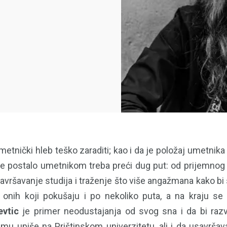
umetnički hleb teško zaraditi; kao i da je položaj umetnika 
e postalo umetnikom treba preći dug put: od prijemnog is
završavanje studija i traženje što više angažmana kako bi
 onih koji pokušaju i po nekoliko puta, a na kraju s
evtic
je primer neodustajanja od svog sna i da bi razvi
umu upiše na Prištinskom univerzitetu, ali i da usavršav