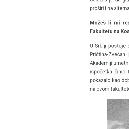
proširi i na alter
Možeš li mi re
Fakultetu na Ko
U Srbiji postoje
Priština-Zvečan 
Akademiji umetno
ispočetka činio 
pokazalo kao dob
na ovom fakultet