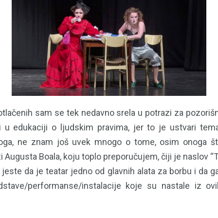
tlačenih sam se tek nedavno srela u potrazi za pozorišn
 u edukaciji o ljudskim pravima, jer to je ustvari tem
Stoga, ne znam još uvek mnogo o tome, osim onoga 
 Augusta Boala, koju toplo preporučujem, čiji je naslov “T
jeste da je teatar jedno od glavnih alata za borbu i da ga 
dstave/performanse/instalacije koje su nastale iz ov