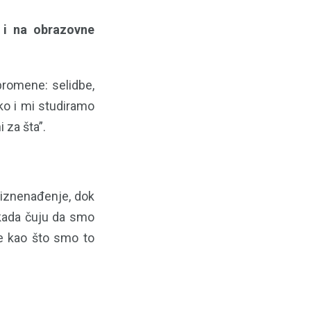
 i na obrazovne
promene: selidbe,
ko i mi studiramo
 za šta”.
 iznenađenje, dok
 kada čuju da smo
de kao što smo to