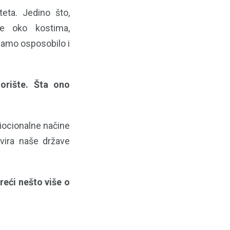
eta. Jedino što,
je oko kostima,
 samo osposobilo i
orište. Šta ono
iocionalne načine
vira naše države
reći nešto više o