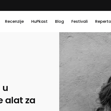
Recenzije
HuPkast
Blog
Festivali
Reperto
 u
e alat za