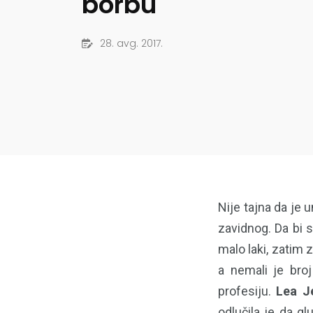
borbu
28. avg. 2017.
Nije tajna da je 
zavidnog. Da bi s
malo laki, zatim 
a nemali je broj
profesiju.
Lea J
odlučila je da gl