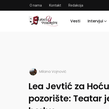
O nama
Kontakt
Redakcija
Vesti
Intervjui
Milana Vojnović
Lea Jevtić za Hoću
pozorište: Teatar j