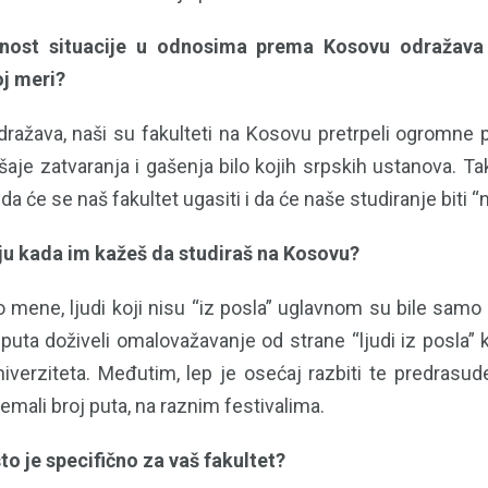
atnost situacije u odnosima prema Kosovu odražava
oj meri?
ražava, naši su fakulteti na Kosovu pretrpeli ogromne 
aje zatvaranja i gašenja bilo kojih srpskih ustanova. Ta
 će se naš fakultet ugasiti i da će naše studiranje biti “ni
ju kada im kažeš da studiraš na Kosovu?
o mene, ljudi koji nisu “iz posla” uglavnom su bile samo
puta doživeli omalovažavanje od strane “ljudi iz posla”
niverziteta. Međutim, lep je osećaj razbiti te predrasu
 nemali broj puta, na raznim festivalima.
što je specifično za vaš fakultet?