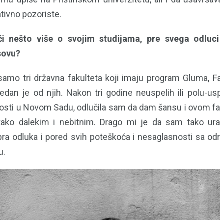
nativno pozoriste.
ći nešto više o svojim studijama, pre svega odluc
sovu?
 samo tri državna fakulteta koji imaju program Gluma, F
jedan je od njih. Nakon tri godine neuspelih ili polu-us
sti u Novom Sadu, odlučila sam da dam šansu i ovom fak
tako dalekim i nebitnim. Drago mi je da sam tako ura
ra odluka i pored svih poteškoća i nesaglasnosti sa o
u.