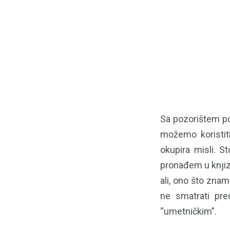
Sa pozorištem po
možemo koristiti
okupira misli. 
pronađem u knjizi
ali, ono što znam 
ne smatrati pre
“umetničkim”.