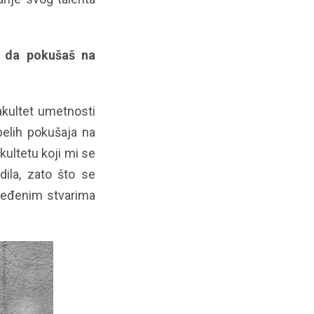
i da pokušaš na
akultet umetnosti
pelih pokušaja na
ultetu koji mi se
dila, zato što se
dređenim stvarima