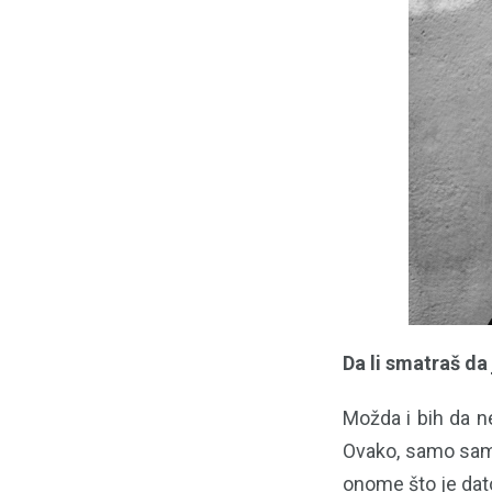
Da li smatraš da
Možda i bih da n
Ovako, samo sam 
onome što je dat