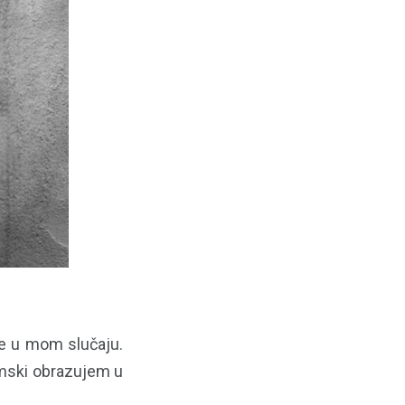
te u mom slučaju.
emski obrazujem u