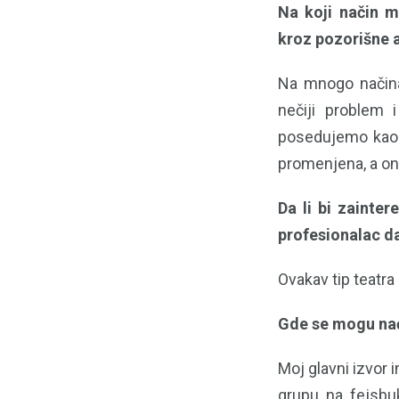
Na koji način m
kroz pozorišne a
Na mnogo načina!
nečiji problem 
posedujemo kao n
promenjena, a o
Da li bi zainter
profesionalac d
Ovakav tip teatra
Gde se mogu nać
Moj glavni izvor 
grupu na fejsb