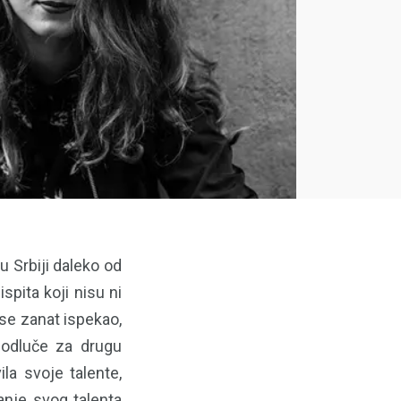
u Srbiji daleko od
pita koji nisu ni
 se zanat ispekao,
e odluče za drugu
la svoje talente,
anje svog talenta