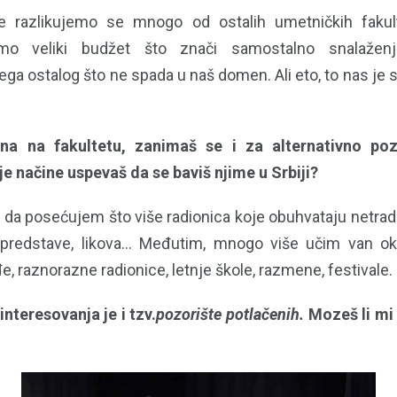
e razlikujemo se mnogo od ostalih umetničkih fakult
mo veliki budžet što znači samostalno snalažen
vega ostalog što ne spada u naš domen. Ali eto, to nas je
.
a na fakultetu, zanimaš se i za alternativno poz
je načine uspevaš da se baviš njime u Srbiji?
m da posećujem što više radionica koje obuhvataju netrad
a predstave, likova… Međutim, mnogo više učim van ok
e, raznorazne radionice, letnje škole, razmene, festivale.
interesovanja je i tzv.
pozorište potlačenih.
Mozeš li mi 