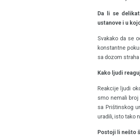
Da li se delik
ustanove i u koj
Svakako da se od
konstantne pokuš
sa dozom straha da
Kako ljudi reagu
Reakcije ljudi ok
smo nemali broj 
sa Prištinskog u
uradili, isto tako
Postoji li nešto 