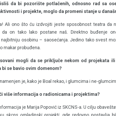
isliš da bi pozorište potlačenih, odnosno rad sa os
ktivnosti i projekte, moglo da promeni stanje u dana
 Ali ono što ću izdvojiti jeste sposobnost teatra da 
i da on tako lako postane naš. Direktno buđenje on
ajbitniju osobinu – saosećanja. Jedino tako svest može
no makar probuđena.
esovani mogli da se priključe nekom od projekata ili
a bi se bavio ovim domenom?
 namenjen je, kako je Boal rekao, i glumcima i ne-glumcim
i više informacija o radionicama i projektima?
informacija je Marija Popović iz SKCNS-a. U cilju obaveštav
uku
skcns omladinski projekti
, gde redovno postavlja b