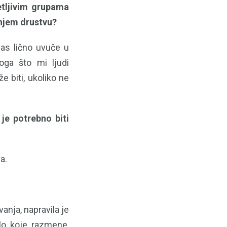
etljivim grupama
šnjem drustvu?
nas lično uvuče u
oga što mi ljudi
 biti, ukoliko ne
 je potrebno biti
a.
anja, napravila je
ilo koje razmene,