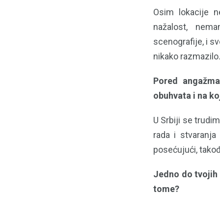
Osim lokacije n
nažalost, nema
scenografije, i s
nikako razmazilo
Pored angažman
obuhvata i na ko
U Srbiji se trudi
rada i stvaranj
posećujući, takođ
Jedno do tvojih 
tome?