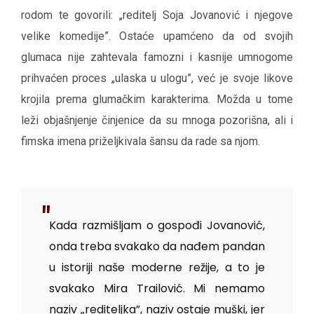
rodom te govorili: „reditelj Soja Jovanović i njegove
velike komedije”. Ostaće upamćeno da od svojih
glumaca nije zahtevala famozni i kasnije umnogome
prihvaćen proces „ulaska u ulogu”, već je svoje likove
krojila prema glumačkim karakterima. Možda u tome
leži objašnjenje činjenice da su mnoga pozorišna, ali i
fimska imena priželjkivala šansu da rade sa njom.
Kada razmišljam o gospođi Jovanović,
onda treba svakako da nađem pandan
u istoriji naše moderne režije, a to je
svakako Mira Trailović. Mi nemamo
naziv „rediteljka”, naziv ostaje muški, jer