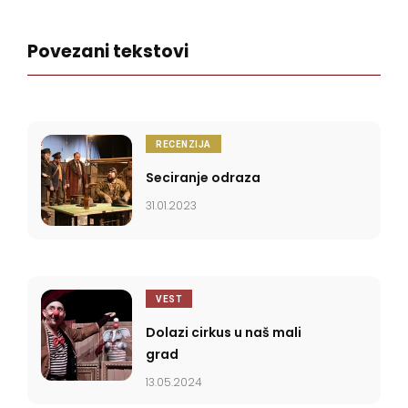
Kafke i hladnog nesa. Fizicki na
relaciji Ruma-Novi Sad, ali u
Povezani tekstovi
mislima poseduje mali plac u
Nedodjiji gde je cesce.
RECENZIJA
Seciranje odraza
31.01.2023
VEST
Dolazi cirkus u naš mali
grad
13.05.2024