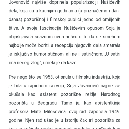
Jovanović najviše doprinela popularizaciji Nušićevih
dela, koja su u kasnijim godinama (a priznaćemo i dan-
danas) pozorišnoj i filmskoj publici jedno od omiljenih
štiva. A svoje fascinacije Nušićevim opusom Soja je
objašnjavala snažnom uverenošću u to da se smehom
najbolje može boriti, a recepciju njegovih dela smatrala
je isključivo humorističnom, ali ne i satiričnom: „U satiri
ima nečeg zlog”, umela je da kaže.
Pre nego što se 1953. otisnula u filmsku industriju, koja
je bila u rapidnom razvoju, Soja Jovanović najpre se
okušala kao asistent pozorišne režije Narodnog
pozorišta u Beogradu. Tamo je, kao asistentkinja
profesora Mate Miloševića, svoj rad započela 1949.
godine. Njen rad ušao je u istoriju čak tri pozorišta za
koja je režirala preko pedeset predstava rađenih kao