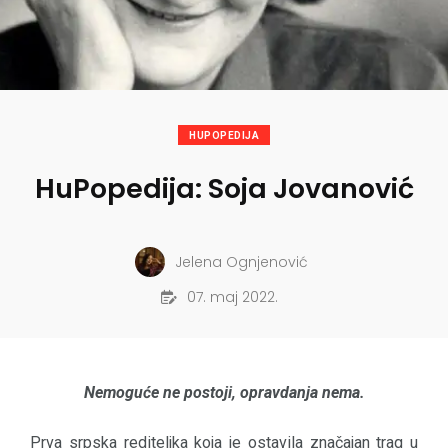
HUPOPEDIJA
HuPopedija: Soja Jovanović
Jelena Ognjenović
07. maj 2022.
Nemoguće ne postoji, opravdanja nema.
Prva srpska rediteljka koja je ostavila značajan trag u