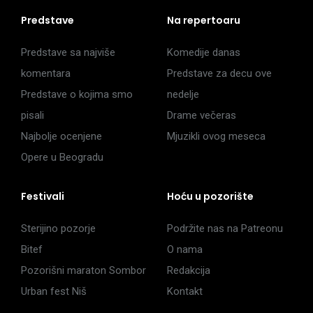
Predstave
Na repertoaru
Predstave sa najviše
Komedije danas
komentara
Predstave za decu ove
Predstave o kojima smo
nedelje
pisali
Drame večeras
Najbolje ocenjene
Mjuzikli ovog meseca
Opere u Beogradu
Festivali
Hoću u pozorište
Sterijino pozorje
Podržite nas na Patreonu
Bitef
O nama
Pozorišni maraton Sombor
Redakcija
Urban fest Niš
Kontakt