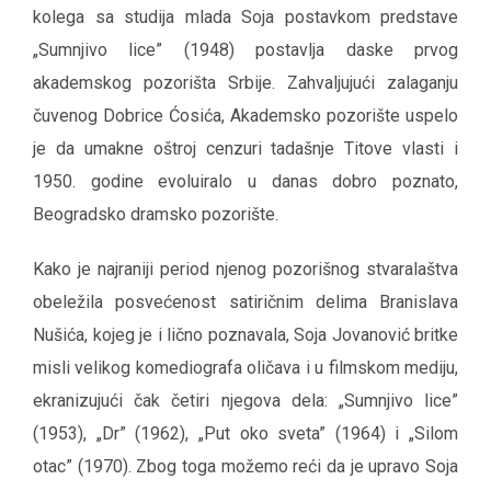
kolega sa studija mlada Soja postavkom predstave
„Sumnjivo lice” (1948) postavlja daske prvog
akademskog pozorišta Srbije. Zahvaljujući zalaganju
čuvenog Dobrice Ćosića, Akademsko pozorište uspelo
je da umakne oštroj cenzuri tadašnje Titove vlasti i
1950. godine evoluiralo u danas dobro poznato,
Beogradsko dramsko pozorište.
Kako je najraniji period njenog pozorišnog stvaralaštva
obeležila posvećenost satiričnim delima Branislava
Nušića, kojeg je i lično poznavala, Soja Jovanović britke
misli velikog komediografa oličava i u filmskom mediju,
ekranizujući čak četiri njegova dela: „Sumnjivo lice”
(1953), „Dr” (1962), „Put oko sveta” (1964) i „Silom
otac” (1970). Zbog toga možemo reći da je upravo Soja