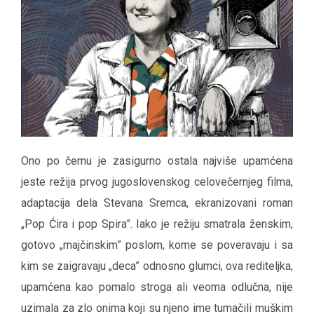
Ono po čemu je zasigurno ostala najviše upamćena
jeste režija prvog jugoslovenskog celovečernjeg filma,
adaptacija dela Stevana Sremca, ekranizovani roman
„Pop Ćira i pop Spira”. Iako je režiju smatrala ženskim,
gotovo „majčinskim” poslom, kome se poveravaju i sa
kim se zaigravaju „deca” odnosno glumci, ova rediteljka,
upamćena kao pomalo stroga ali veoma odlučna, nije
uzimala za zlo onima koji su njeno ime tumačili muškim