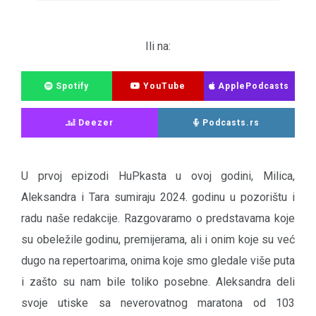
Ili na:
Spotify
YouTube
ApplePodcasts
Deezer
Podcasts.rs
U prvoj epizodi HuPkasta u ovoj godini, Milica,
Aleksandra i Tara sumiraju 2024. godinu u pozorištu i
radu naše redakcije. Razgovaramo o predstavama koje
su obeležile godinu, premijerama, ali i onim koje su već
dugo na repertoarima, onima koje smo gledale više puta
i zašto su nam bile toliko posebne. Aleksandra deli
svoje utiske sa neverovatnog maratona od 103