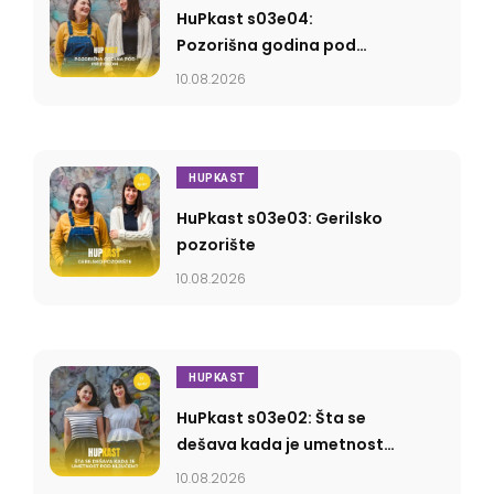
HuPkast s03e04:
Pozorišna godina pod
pritiskom
10.08.2026
HUPKAST
HuPkast s03e03: Gerilsko
pozorište
10.08.2026
HUPKAST
HuPkast s03e02: Šta se
dešava kada je umetnost
pod ključem?
10.08.2026