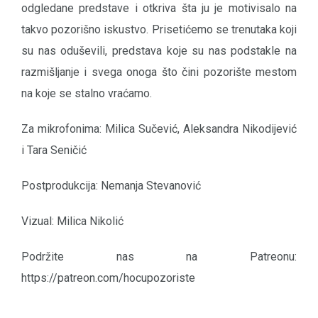
odgledane predstave i otkriva šta ju je motivisalo na
takvo pozorišno iskustvo. Prisetićemo se trenutaka koji
su nas oduševili, predstava koje su nas podstakle na
razmišljanje i svega onoga što čini pozorište mestom
na koje se stalno vraćamo.
Za mikrofonima: Milica Sučević, Aleksandra Nikodijević
i Tara Seničić
Postprodukcija: Nemanja Stevanović
Vizual: Milica Nikolić
Podržite nas na Patreonu:
https://patreon.com/hocupozoriste