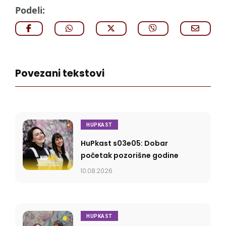
Podeli:
Povezani tekstovi
HUPKAST
HuPkast s03e05: Dobar
početak pozorišne godine
10.08.2026
HUPKAST