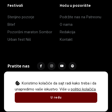
Festivali
Hoću u pozorište
Sterijino pozorje
Podržite nas na Patreonu
Bitef
O nama
Pozorišni maraton Sombor
Redakcija
Urban fest Niš
Kontakt
Pratite nas
Koristimo kolačiće da sajt radi kako treba i da
unapredimo vaše iskustvo. Više u
politici kolačića
.
Impressum
Politika privatnosti
Uslovi korišćenja
U redu
© 2017 -
2026
. Sva prava zadržava Hoću u pozorište.