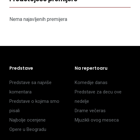
Nema najavljenih premijera
Predstave
Na repertoaru
Predstave sa najviše
Komedije danas
komentara
Predstave za decu ove
Predstave o kojima smo
nedelje
pisali
Drame večeras
Najbolje ocenjene
Mjuzikli ovog meseca
Opere u Beogradu