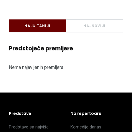
NAJČITANIJI
NAJNOVIJI
Predstojeće premijere
Nema najavljenih premijera
Predstave
Na repertoaru
Predstave sa najviše
Komedije danas