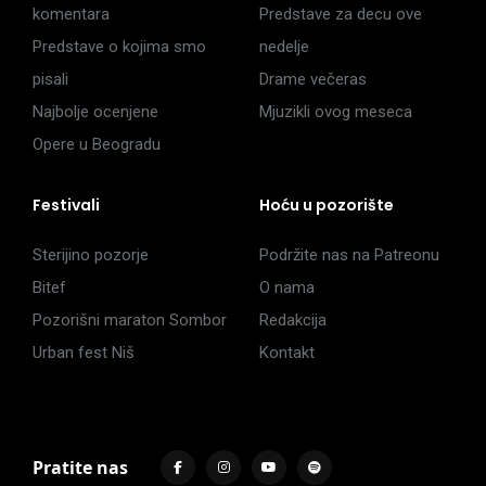
komentara
Predstave za decu ove
Predstave o kojima smo
nedelje
pisali
Drame večeras
Najbolje ocenjene
Mjuzikli ovog meseca
Opere u Beogradu
Festivali
Hoću u pozorište
Sterijino pozorje
Podržite nas na Patreonu
Bitef
O nama
Pozorišni maraton Sombor
Redakcija
Urban fest Niš
Kontakt
Pratite nas