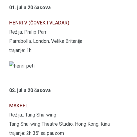
01. jul u 20 časova
HENRI V (ČOVEK I VLADAR)
Režija: Philip Parr
Parrabolla, London, Velika Britanija
trajanje: 1h
02. jul u 20 časova
MAKBET
Režija:: Tang Shu-wing
Tang Shu-wing Theatre Studio, Hong Kong, Kina
trajanje: 2h 35' sa pauzom