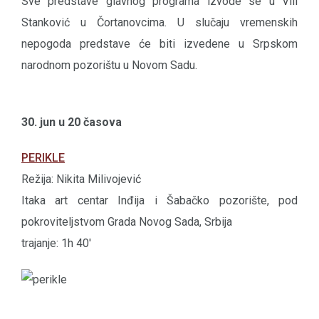
Sve predstave glavnog programa izvode se u Vili
Stanković u Čortanovcima. U slučaju vremenskih
nepogoda predstave će biti izvedene u Srpskom
narodnom pozorištu u Novom Sadu.
30. jun u 20 časova
PERIKLE
Režija: Nikita Milivojević
Itaka art centar Inđija i Šabačko pozorište, pod
pokroviteljstvom Grada Novog Sada, Srbija
trajanje: 1h 40'