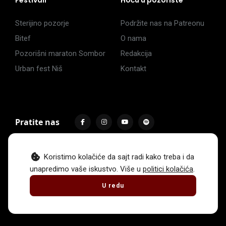
Sterijino pozorje
Podržite nas na Patreonu
Bitef
O nama
Pozorišni maraton Sombor
Redakcija
Urban fest Niš
Kontakt
Pratite nas
Koristimo kolačiće da sajt radi kako treba i da
unapredimo vaše iskustvo. Više u
politici kolačića
.
Impressum
Politika privatnosti
Uslovi korišćenja
U redu
© 2017 -
2026
. Sva prava zadržava Hoću u pozorište.