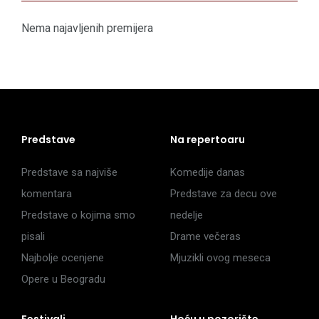
Nema najavljenih premijera
Predstave
Na repertoaru
Predstave sa najviše
Komedije danas
komentara
Predstave za decu ove
Predstave o kojima smo
nedelje
pisali
Drame večeras
Najbolje ocenjene
Mjuzikli ovog meseca
Opere u Beogradu
Festivali
Hoću u pozorište