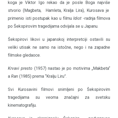
koga je Viktor Igo rekao da je posle Boga najviše
stvorio (Magbeta, Hamleta, Kralja Lira), Kurosava je
primenio isti postupak kao u filmu
Idiot
-radnja filmova
po Šekspirovim tragedijama odvijala se u Japanu.
Šekspirovi likovi u japanskoj interpretciji ostavili su
veliki utisak ne samo na istočne, nego i na zapadne
filmske gledaoce.
Krvavi presto
(1957) nastao je po motivima „Makbeta“
a
Ran
(1985) prema “Kralju Liru”.
Svi Kurosavini filmovi snimljeni po Šekspirovim
tragedijama su veoma značajni za svetsku
kinematografiju.