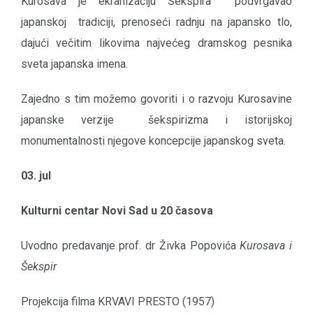
Kurosava je ekranizaciju Šekspira podvrgavao
japanskoj tradiciji, prenoseći radnju na japansko tlo,
dajući večitim likovima najvećeg dramskog pesnika
sveta japanska imena.
Zajedno s tim možemo govoriti i o razvoju Kurosavine
japanske verzije šekspirizma i istorijskoj
monumentalnosti njegove koncepcije japanskog sveta.
03. jul
Kulturni centar Novi Sad u 20 časova
Uvodno predavanje prof. dr Živka Popovića
Kurosava i
Šekspir
Projekcija filma KRVAVI PRESTO (1957)