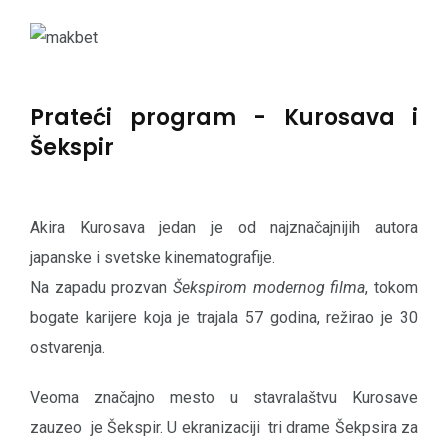
Prateći program - Kurosava i
Šekspir
Akira Kurosava jedan je od najznačajnijih autora
japanske i svetske kinematografije.
Na zapadu prozvan
Šekspirom modernog filma
, tokom
bogate karijere koja je trajala 57 godina, režirao je 30
ostvarenja.
Veoma značajno mesto u stavralaštvu Kurosave
zauzeo je Šekspir. U ekranizaciji tri drame Šekpsira za