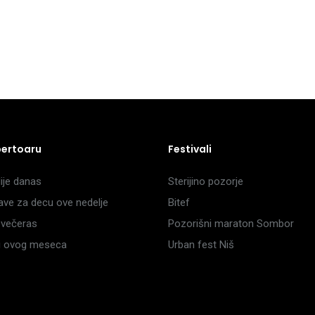
pertoaru
Festivali
je danas
Sterijino pozorje
ave za decu ove nedelje
Bitef
večeras
Pozorišni maraton Sombor
li ovog meseca
Urban fest Niš