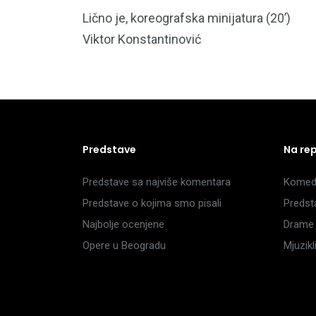
Lično je, koreografska minijatura (20’)
Viktor Konstantinović
Predstave
Na re
Predstave sa najviše komentara
Komedi
Predstave o kojima smo pisali
Predst
Najbolje ocenjene
Drame 
Opere u Beogradu
Mjuzik