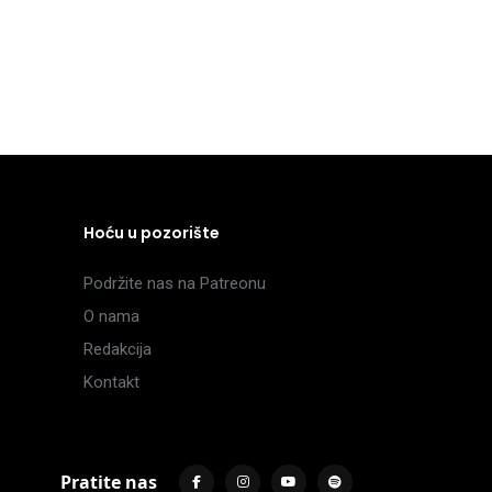
Hoću u pozorište
Podržite nas na Patreonu
O nama
Redakcija
Kontakt
Pratite nas