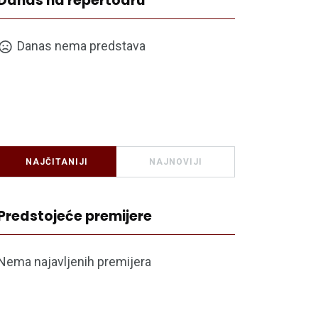
Danas na repertoaru
Danas nema predstava
NAJČITANIJI
NAJNOVIJI
Predstojeće premijere
Nema najavljenih premijera