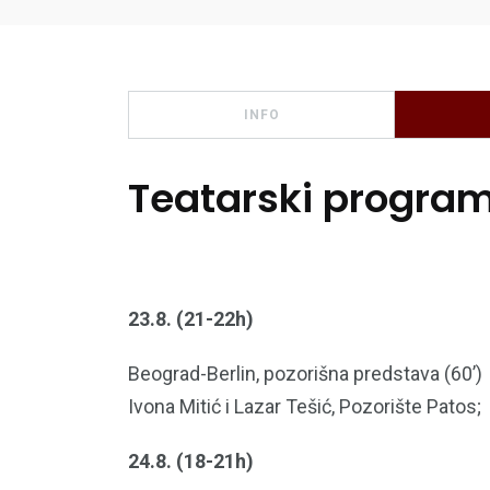
INFO
Teatarski progra
23.8. (21-22h)
Beograd-Berlin, pozorišna predstava (60’)
Ivona Mitić i Lazar Tešić, Pozorište Patos;
24.8. (18-21h)