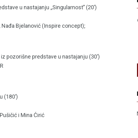
tave u nastajanju ,,Singularnost’’ (20’)
, Nađa Bjelanović (Inspire concept);
t iz pozorišne predstave u nastajanju (30’)
AR
u (180’)
Pušičić i Mina Ćirić