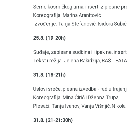
Seme kosmičkog uma, insert iz plesne preds
Koreografija: Marina Aranitović
Izvođenje: Tanja Stefanović, Isidora Subić
25.8. (19-20h)
Suđaje, zapisana sudbina ili ipak ne, inser
Tekst i režija: Jelena Rakidžija, BAŠ TEAT
31.8. (18-21h)
Uslovi sreće, plesna izvedba - rad u trajanj
Koreografija: Mina Ćirić i Džepna Trupa;
Plesači: Tanja Ivanov, Vanja Višnjić, Nikola 
31.8. (21-21:30h)