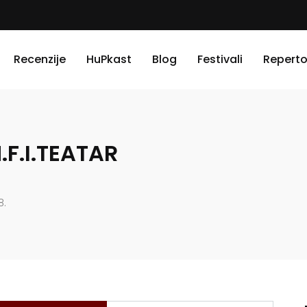
Recenzije
HuPkast
Blog
Festivali
Reperto
N.F.I.TEATAR
8.