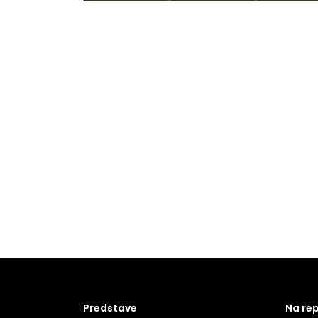
Predstave
Na re