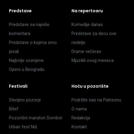
Predstave
Na repertoaru
Predstave sa najviše
Komedije danas
komentara
Predstave za decu ove
Predstave o kojima smo
nedelje
pisali
Drame večeras
Najbolje ocenjene
Mjuzikli ovog meseca
Opere u Beogradu
Festivali
Hoću u pozorište
Sterijino pozorje
Podržite nas na Patreonu
Bitef
O nama
Pozorišni maraton Sombor
Redakcija
Urban fest Niš
Kontakt