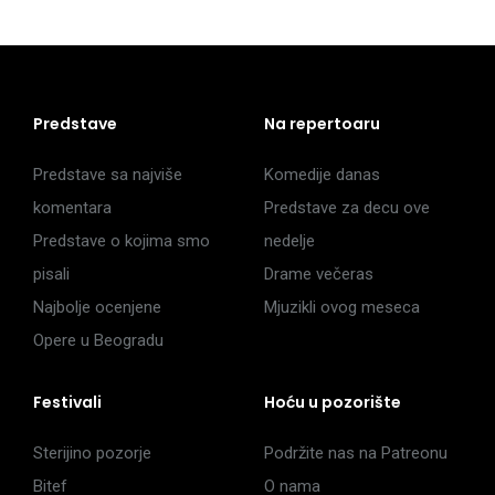
Predstave
Na repertoaru
Predstave sa najviše
Komedije danas
komentara
Predstave za decu ove
Predstave o kojima smo
nedelje
pisali
Drame večeras
Najbolje ocenjene
Mjuzikli ovog meseca
Opere u Beogradu
Festivali
Hoću u pozorište
Sterijino pozorje
Podržite nas na Patreonu
Bitef
O nama