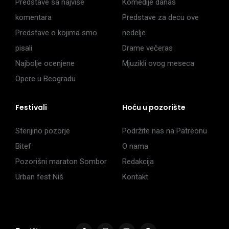
Predstave sa najviše
Komedije danas
komentara
Predstave za decu ove
Predstave o kojima smo
nedelje
pisali
Drame večeras
Najbolje ocenjene
Mjuzikli ovog meseca
Opere u Beogradu
Festivali
Hoću u pozorište
Sterijino pozorje
Podržite nas na Patreonu
Bitef
O nama
Pozorišni maraton Sombor
Redakcija
Urban fest Niš
Kontakt