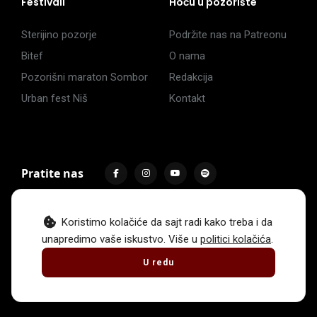
Festivali
Hoću u pozorište
Sterijino pozorje
Podržite nas na Patreonu
Bitef
O nama
Pozorišni maraton Sombor
Redakcija
Urban fest Niš
Kontakt
Pratite nas
Koristimo kolačiće da sajt radi kako treba i da
unapredimo vaše iskustvo. Više u
politici kolačića
.
Impressum
Politika privatnosti
Uslovi korišćenja
U redu
© 2017 -
2026
. Sva prava zadržava Hoću u pozorište.