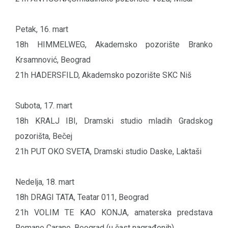
Petak, 16. mart
18h HIMMELWEG, Akademsko pozorište Branko
Krsamnović, Beograd
21h HADERSFILD, Akademsko pozorište SKC Niš
Subota, 17. mart
18h KRALJ IBI, Dramski studio mladih Gradskog
pozorišta, Bečej
21h PUT OKO SVETA, Dramski studio Daske, Laktaši
Nedelja, 18. mart
18h DRAGI TATA, Teatar 011, Beograd
21h VOLIM TE KAO KONJA, amaterska predstava
Romane Carane, Beograd (u čast nagrađenih)