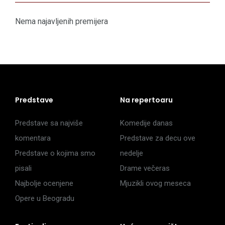
Nema najavljenih premijera
Predstave
Na repertoaru
Predstave sa najviše
Komedije danas
komentara
Predstave za decu ove
Predstave o kojima smo
nedelje
pisali
Drame večeras
Najbolje ocenjene
Mjuzikli ovog meseca
Opere u Beogradu