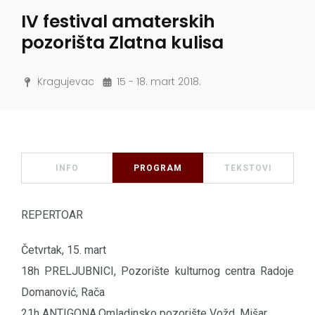
IV festival amaterskih
pozorišta Zlatna kulisa
Kragujevac
15 - 18. mart 2018.
INFO
PROGRAM
TEKSTOVI
REPERTOAR
Četvrtak, 15. mart
18h PRELJUBNICI, Pozorište kulturnog centra Radoje
Domanović, Rača
21h ANTIGONA,Omladinsko pozorište Vožd, Mišar