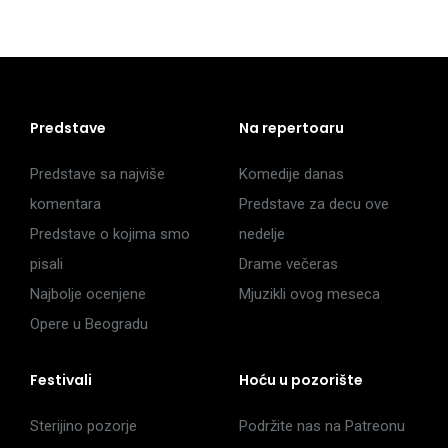
Predstave
Na repertoaru
Predstave sa najviše
Komedije danas
komentara
Predstave za decu ove
Predstave o kojima smo
nedelje
pisali
Drame večeras
Najbolje ocenjene
Mjuzikli ovog meseca
Opere u Beogradu
Festivali
Hoću u pozorište
Sterijino pozorje
Podržite nas na Patreonu