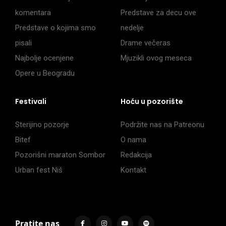
komentara
Predstave za decu ove
Predstave o kojima smo
nedelje
pisali
Drame večeras
Najbolje ocenjene
Mjuzikli ovog meseca
Opere u Beogradu
Festivali
Hoću u pozorište
Sterijino pozorje
Podržite nas na Patreonu
Bitef
O nama
Pozorišni maraton Sombor
Redakcija
Urban fest Niš
Kontakt
Pratite nas