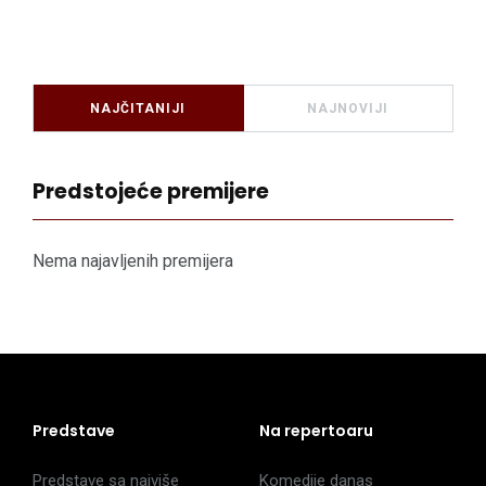
NAJČITANIJI
NAJNOVIJI
Predstojeće premijere
Nema najavljenih premijera
Predstave
Na repertoaru
Predstave sa najviše
Komedije danas