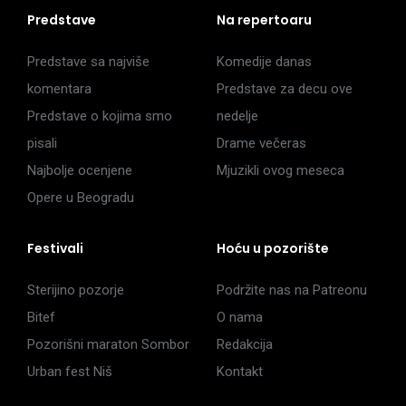
Predstave
Na repertoaru
Predstave sa najviše
Komedije danas
komentara
Predstave za decu ove
Predstave o kojima smo
nedelje
pisali
Drame večeras
Najbolje ocenjene
Mjuzikli ovog meseca
Opere u Beogradu
Festivali
Hoću u pozorište
Sterijino pozorje
Podržite nas na Patreonu
Bitef
O nama
Pozorišni maraton Sombor
Redakcija
Urban fest Niš
Kontakt