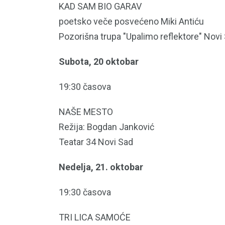
KAD SAM BIO GARAV
poetsko veče posvećeno Miki Antiću
Pozorišna trupa "Upalimo reflektore" Novi
Subota, 20 oktobar
19:30 časova
NAŠE MESTO
Režija: Bogdan Janković
Teatar 34 Novi Sad
Nedelja, 21. oktobar
19:30 časova
TRI LICA SAMOĆE