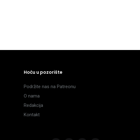
Hoću u pozorište
Podržite nas na Patreonu
O nama
Redakcija
Kontakt