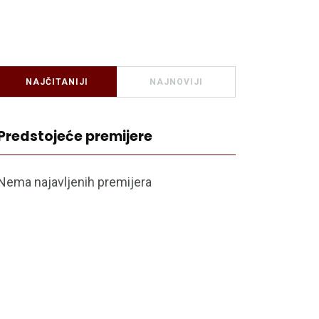
NAJČITANIJI
NAJNOVIJI
Predstojeće premijere
Nema najavljenih premijera