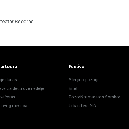
 teatar Beograd
pertoaru
Festivali
je danas
Sterijino pozorje
ave za decu ove nedelje
Bitef
večeras
Pozorišni maraton Sombor
li ovog meseca
Urban fest Niš