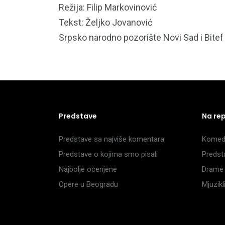
Režija: Filip Markovinović
Tekst: Željko Jovanović
Srpsko narodno pozorište Novi Sad i Bitef
Predstave
Na re
Predstave sa najviše komentara
Komedi
Predstave o kojima smo pisali
Predst
Najbolje ocenjene
Drame 
Opere u Beogradu
Mjuzik