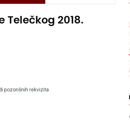
 Telečkog 2018.
i pozorišnih rekvizita