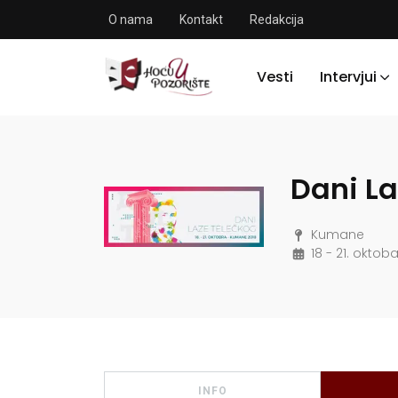
O nama
Kontakt
Redakcija
Vesti
Intervjui
Dani La
Kumane
18 - 21. oktoba
INFO