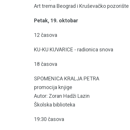
Art trema Beograd i Kruševačko pozorište
Petak, 19. oktobar
12 časova
KU-KU KUVARICE - radionica snova
18 časova
SPOMENICA KRALJA PETRA
promocija knjige
Autor: Zoran Hadži Lazin
Školska biblioteka
19:30 časova