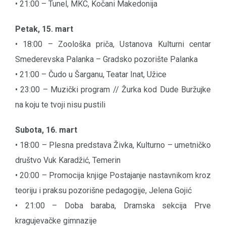
• 21:00 – Tunel, MKC, Kočani Makedonija
Petak, 15. mart
• 18:00 – Zoološka priča, Ustanova Kulturni centar
Smederevska Palanka – Gradsko pozorište Palanka
• 21:00 – Čudo u Šarganu, Teatar Inat, Užice
• 23:00 – Muzički program // Žurka kod Dude Buržujke
na koju te tvoji nisu pustili
Subota, 16. mart
• 18:00 – Plesna predstava Živka, Kulturno – umetničko
društvo Vuk Karadžić, Temerin
• 20:00 – Promocija knjige Postajanje nastavnikom kroz
teoriju i praksu pozorišne pedagogije, Jelena Gojić
• 21:00 – Doba baraba, Dramska sekcija Prve
kragujevačke gimnazije