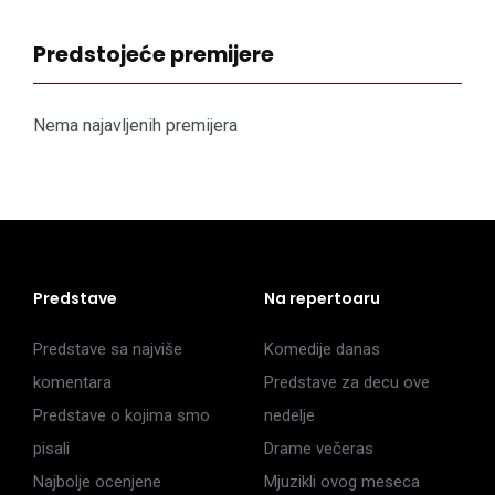
Predstojeće premijere
Nema najavljenih premijera
Predstave
Na repertoaru
Predstave sa najviše
Komedije danas
komentara
Predstave za decu ove
Predstave o kojima smo
nedelje
pisali
Drame večeras
Najbolje ocenjene
Mjuzikli ovog meseca