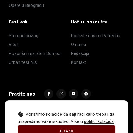
Opere u Beogradu
Festivali
Hoću u pozorište
Sterijino pozorje
Podržite nas na Patreonu
Bitef
O nama
Pozorišni maraton Sombor
Redakcija
Urban fest Niš
Kontakt
Pratite nas
Koristimo kolačiće da sajt radi kako treba i da
unapredimo vaše iskustvo. Više u
politici kolačića
.
Impressum
Politika privatnosti
Uslovi korišćenja
U redu