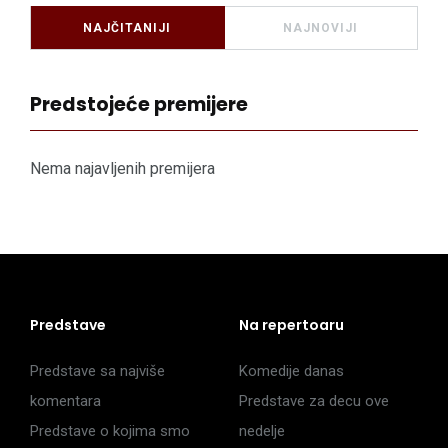
NAJČITANIJI
NAJNOVIJI
Predstojeće premijere
Nema najavljenih premijera
Predstave
Na repertoaru
Predstave sa najviše
Komedije danas
komentara
Predstave za decu ove
Predstave o kojima smo
nedelje