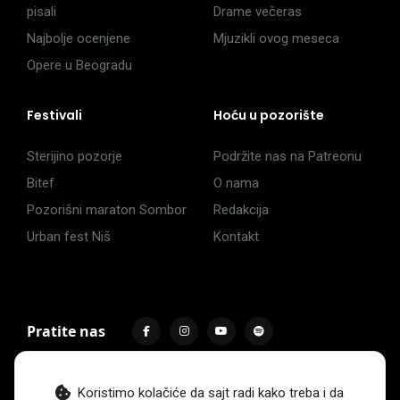
pisali
Drame večeras
Najbolje ocenjene
Mjuzikli ovog meseca
Opere u Beogradu
Festivali
Hoću u pozorište
Sterijino pozorje
Podržite nas na Patreonu
Bitef
O nama
Pozorišni maraton Sombor
Redakcija
Urban fest Niš
Kontakt
Pratite nas
Koristimo kolačiće da sajt radi kako treba i da