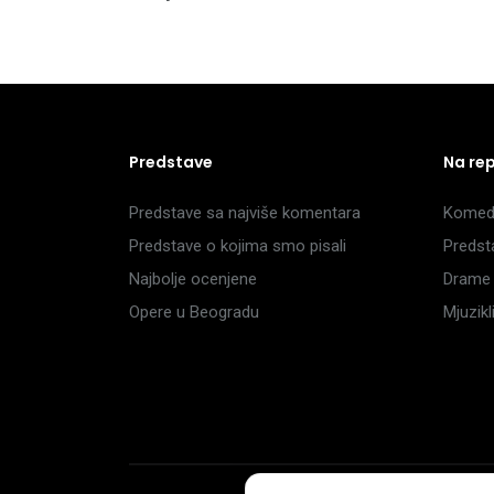
Predstave
Na re
Predstave sa najviše komentara
Komedi
Predstave o kojima smo pisali
Predst
Najbolje ocenjene
Drame 
Opere u Beogradu
Mjuzik