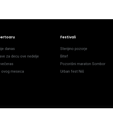
pertoaru
Festivali
je danas
Sterijino pozorje
ave za decu ove nedelje
Bitef
večeras
Pozorišni maraton Sombor
li ovog meseca
Urban fest Niš