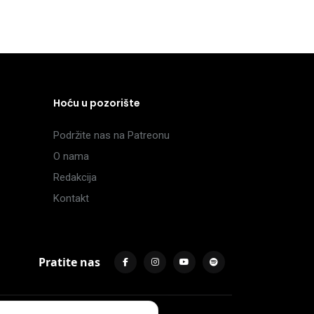
Hoću u pozorište
Podržite nas na Patreonu
O nama
Redakcija
Kontakt
Pratite nas