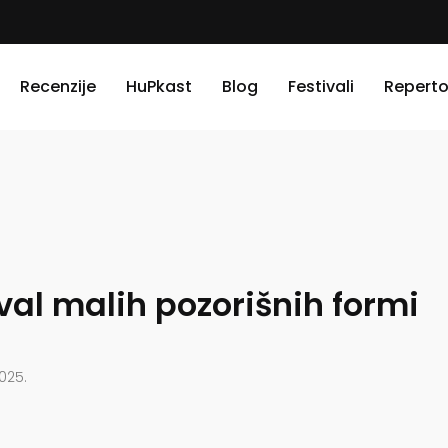
Recenzije
HuPkast
Blog
Festivali
Reperto
ival malih pozorišnih formi
2025.