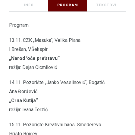
INFO
PROGRAM
TEKSTOVI
Progrram:
13.11. CZK „Masuka“, Velika Plana
I.Brešan, V.Šekspir
„Narod ’oće pre’stavu“
režija: Dejan Cicmilović
14.11. Pozorište „Janko Veselinović“, Bogatić
Ana Đorđević
„Crna Kutija“
režija: Ivana Terzić
15.11. Pozorište Kreativni haos, Smederevo
Hristo Bojčev