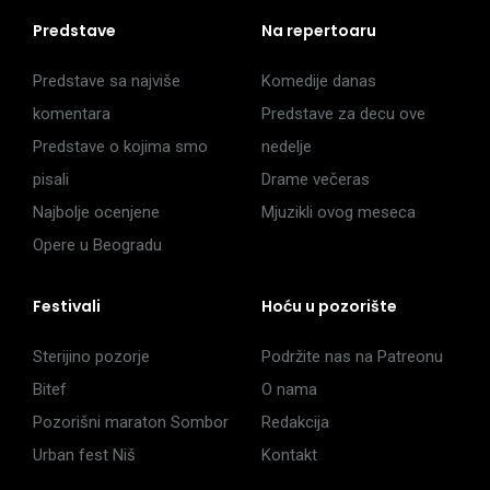
Predstave
Na repertoaru
Predstave sa najviše
Komedije danas
komentara
Predstave za decu ove
Predstave o kojima smo
nedelje
pisali
Drame večeras
Najbolje ocenjene
Mjuzikli ovog meseca
Opere u Beogradu
Festivali
Hoću u pozorište
Sterijino pozorje
Podržite nas na Patreonu
Bitef
O nama
Pozorišni maraton Sombor
Redakcija
Urban fest Niš
Kontakt