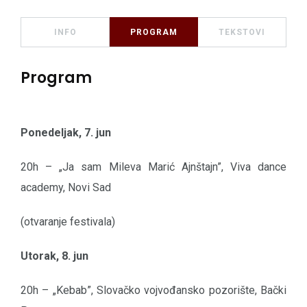
INFO
PROGRAM
TEKSTOVI
Program
Ponedeljak, 7. jun
20h – „Ja sam Mileva Marić Ajnštajn”, Viva dance
academy, Novi Sad
(otvaranje festivala)
Utorak, 8. jun
20h – „Kebab”, Slovačko vojvođansko pozorište, Bački