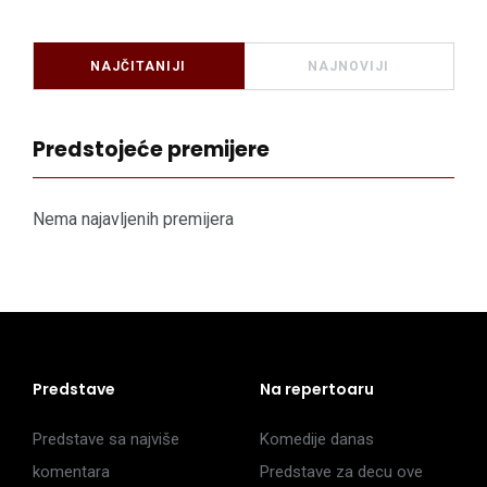
NAJČITANIJI
NAJNOVIJI
Predstojeće premijere
Nema najavljenih premijera
Predstave
Na repertoaru
Predstave sa najviše
Komedije danas
komentara
Predstave za decu ove