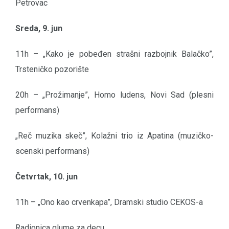
Petrovac
Sreda, 9. jun
11h – „Kako je pobeđen strašni razbojnik Balačko”,
Trsteničko pozorište
20h – „Prožimanje”, Homo ludens, Novi Sad (plesni
performans)
„Reč muzika skeč”, Kolažni trio iz Apatina (muzičko-
scenski performans)
Četvrtak, 10. jun
11h – „Ono kao crvenkapa”, Dramski studio CEKOS-a
Radionica glume za decu