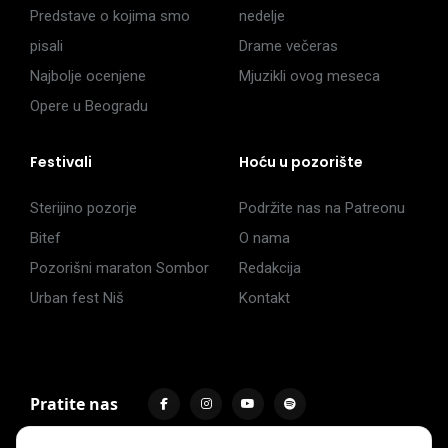
Predstave o kojima smo
nedelje
pisali
Drame večeras
Najbolje ocenjene
Mjuzikli ovog meseca
Opere u Beogradu
Festivali
Hoću u pozorište
Sterijino pozorje
Podržite nas na Patreonu
Bitef
O nama
Pozorišni maraton Sombor
Redakcija
Urban fest Niš
Kontakt
Pratite nas