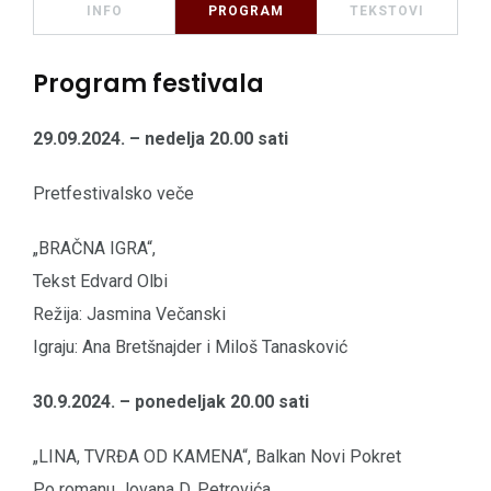
INFO
PROGRAM
TEKSTOVI
Program festivala
29.09.2024. – nedelja 20.00 sati
Pretfestivalsko veče
„BRAČNA IGRA“,
Tekst Edvard Olbi
Režija: Jasmina Večanski
Igraju: Ana Bretšnajder i Miloš Tanasković
30.9.2024. – ponedeljak 20.00 sati
„LINA, TVRĐA OD КAMENA“, Balkan Novi Pokret
Po romanu Jovana D. Petrovića