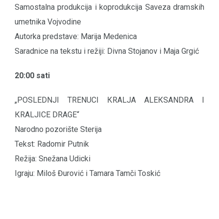
Samostalna produkcija i koprodukcija Saveza dramskih
umetnika Vojvodine
Autorka predstave: Marija Medenica
Saradnice na tekstu i režiji: Divna Stojanov i Maja Grgić
20:00 sati
„POSLEDNJI TRENUCI КRALJA ALEКSANDRA I
КRALJICE DRAGE“
Narodno pozorište Sterija
Tekst: Radomir Putnik
Režija: Snežana Udicki
Igraju: Miloš Đurović i Tamara Tamči Toskić