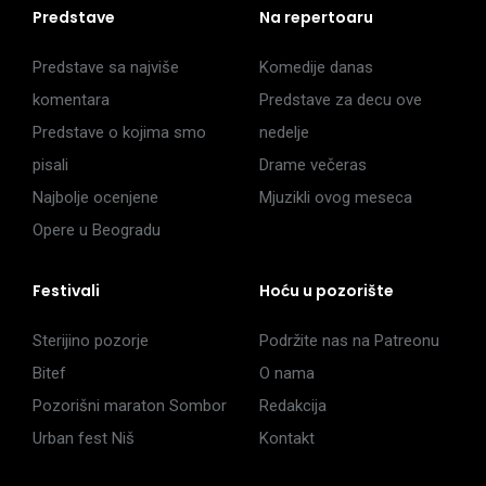
Predstave
Na repertoaru
Predstave sa najviše
Komedije danas
komentara
Predstave za decu ove
Predstave o kojima smo
nedelje
pisali
Drame večeras
Najbolje ocenjene
Mjuzikli ovog meseca
Opere u Beogradu
Festivali
Hoću u pozorište
Sterijino pozorje
Podržite nas na Patreonu
Bitef
O nama
Pozorišni maraton Sombor
Redakcija
Urban fest Niš
Kontakt