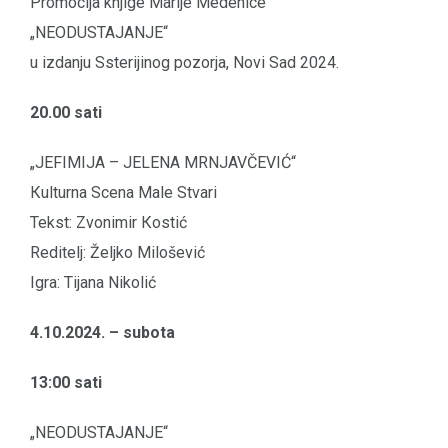
Promocija knjige Marije Medenice
„NEODUSTAJANJE“
u izdanju Ssterijinog pozorja, Novi Sad 2024.
20.00 sati
„JEFIMIJA – JELENA MRNJAVČEVIĆ“
Кulturna Scena Male Stvari
Tekst: Zvonimir Кostić
Reditelj: Željko Milošević
Igra: Tijana Nikolić
4.10.2024. – subota
13:00 sati
„NEODUSTAJANJE“